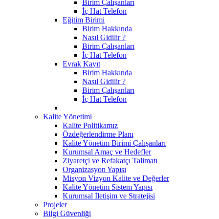
Birim Çalışanları
İç Hat Telefon
Eğitim Birimi
Birim Hakkında
Nasıl Gidilir ?
Birim Çalışanları
İç Hat Telefon
Evrak Kayıt
Birim Hakkında
Nasıl Gidilir ?
Birim Çalışanları
İç Hat Telefon
Kalite Yönetimi
Kalite Politikamız
Özdeğerlendirme Planı
Kalite Yönetim Birimi Çalışanları
Kurumsal Amaç ve Hedefler
Ziyaretçi ve Refakatçı Talimatı
Organizasyon Yapısı
Misyon Vizyon Kalite ve Değerler
Kalite Yönetim Sistem Yapısı
Kurumsal İletişim ve Stratejisi
Projeler
Bilgi Güvenliği