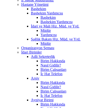
İl Sağlık Müdürümüz
Hastane Yönetimi
Başhekim
Başhekim Yardımcısı
Başhekim
Başhekim Yardımcısı
İdari ve Mali Hiz. Müd. ve Yrd.
Müdür
Yardımcısı
Sağlık Bakım Hiz. Müd. ve Yrd.
Müdür
Organizasyon Şeması
İdari Birimler
Adli Sekreterlik
Birim Hakkında
Nasıl Gidilir?
Birim Çalışanları
İç Hat Telefon
Arşiv
Birim Hakkında
Nasıl Gidilir?
Birim Çalışanları
İç Hat Telefon
Ayniyat Birimi
Birim Hakkında