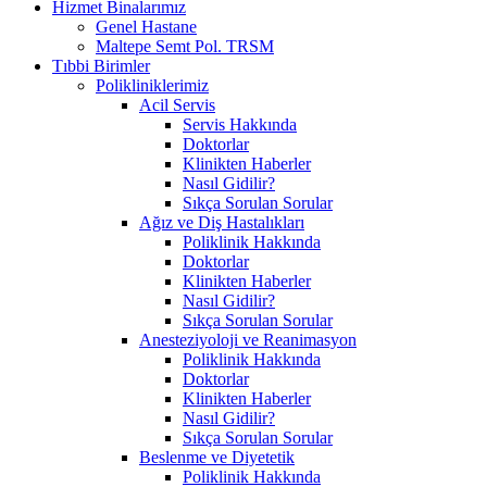
Hizmet Binalarımız
Genel Hastane
Maltepe Semt Pol. TRSM
Tıbbi Birimler
Polikliniklerimiz
Acil Servis
Servis Hakkında
Doktorlar
Klinikten Haberler
Nasıl Gidilir?
Sıkça Sorulan Sorular
Ağız ve Diş Hastalıkları
Poliklinik Hakkında
Doktorlar
Klinikten Haberler
Nasıl Gidilir?
Sıkça Sorulan Sorular
Anesteziyoloji ve Reanimasyon
Poliklinik Hakkında
Doktorlar
Klinikten Haberler
Nasıl Gidilir?
Sıkça Sorulan Sorular
Beslenme ve Diyetetik
Poliklinik Hakkında