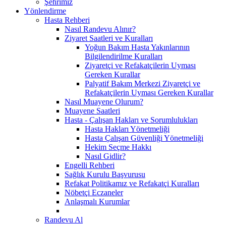
Şehrimiz
Yönlendirme
Hasta Rehberi
Nasıl Randevu Alınır?
Ziyaret Saatleri ve Kuralları
Yoğun Bakım Hasta Yakınlarının
Bilgilendirilme Kuralları
Ziyaretçi ve Refakatçilerin Uyması
Gereken Kurallar
Palyatif Bakım Merkezi Ziyaretçi ve
Refakatçilerin Uyması Gereken Kurallar
Nasıl Muayene Olurum?
Muayene Saatleri
Hasta - Çalışan Hakları ve Sorumlulukları
Hasta Hakları Yönetmeliği
Hasta Çalışan Güvenliği Yönetmeliği
Hekim Seçme Hakkı
Nasıl Gidlir?
Engelli Rehberi
Sağlık Kurulu Başvurusu
Refakat Politikamız ve Refakatçi Kuralları
Nöbetçi Eczaneler
Anlaşmalı Kurumlar
Randevu Al