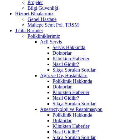
Projeler
Bilgi Güvenliği
Hizmet Binalarımız
Genel Hastane
Maltepe Semt Pol. TRSM
Tıbbi Birimler
Polikliniklerimiz
Acil Servis
Servis Hakkında
Doktorlar
Klinikten Haberler
Nasıl Gidilir?
Sıkça Sorulan Sorular
Ağız ve Diş Hastalıkları
Poliklinik Hakkında
Doktorlar
Klinikten Haberler
Nasıl Gidilir?
Sıkça Sorulan Sorular
Anesteziyoloji ve Reanimasyon
Poliklinik Hakkında
Doktorlar
Klinikten Haberler
Nasıl Gidilir?
Sıkça Sorulan Sorular