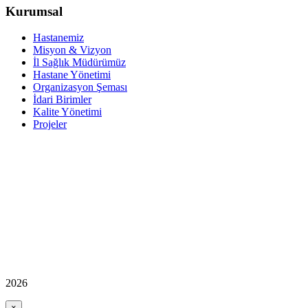
Kurumsal
Hastanemiz
Misyon & Vizyon
İl Sağlık Müdürümüz
Hastane Yönetimi
Organizasyon Şeması
İdari Birimler
Kalite Yönetimi
Projeler
2026
×