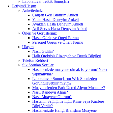
Laboratuvar Tetkik Sonuçları
İletişim/Ulaşım
Anketlerimiz
Çalışan Geri Bildirim Anketi
Yatan Hasta Deneyim Anketi
Ayaktan Hasta Deneyim Anketi
Acil Servis Hasta Deneyim Anketi
Öneri ve Görüşleriniz
Hasta Görüş ve Öneri Formu
Personel Görüş ve Öneri Formu
Ulaşım
Nasıl Gidilir?
Halk Otobüsü Güzergah ve Durak Bilgileri
Telefon Rehberi
Sık Sorulan Sorular
Hastanenizde muayene olmak istiyorum? Neler
yapmalıyım?
Laboratuvar Sonuçlarını Web Sitenizden
Görüntüleyebilir miyim?
Muayenelerden Fark Ücreti Alıyor Musunuz?
Nasıl Randevu Alınır?
Nasıl Muayene Olurum?
Hastanın Sağlığı ile İlgili Kime veya Kimlere
Bilgi Verilir?
Hastanenizde Hangi Branşlara Muayene