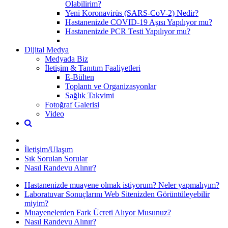
Olabilirim?
Yeni Koronavirüs (SARS-CoV-2) Nedir?
Hastanenizde COVID-19 Aşısı Yapılıyor mu?
Hastanenizde PCR Testi Yapılıyor mu?
Dijital Medya
Medyada Biz
İletişim & Tanıtım Faaliyetleri
E-Bülten
Toplantı ve Organizasyonlar
Sağlık Takvimi
Fotoğraf Galerisi
Video
İletişim/Ulaşım
Sık Sorulan Sorular
Nasıl Randevu Alınır?
Hastanenizde muayene olmak istiyorum? Neler yapmalıyım?
Laboratuvar Sonuçlarını Web Sitenizden Görüntüleyebilir
miyim?
Muayenelerden Fark Ücreti Alıyor Musunuz?
Nasıl Randevu Alınır?