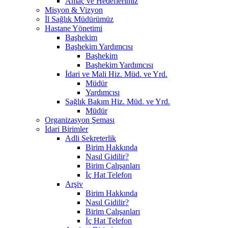
Amaç ve Hedeflerimiz
Misyon & Vizyon
İl Sağlık Müdürümüz
Hastane Yönetimi
Başhekim
Başhekim Yardımcısı
Başhekim
Başhekim Yardımcısı
İdari ve Mali Hiz. Müd. ve Yrd.
Müdür
Yardımcısı
Sağlık Bakım Hiz. Müd. ve Yrd.
Müdür
Organizasyon Şeması
İdari Birimler
Adli Sekreterlik
Birim Hakkında
Nasıl Gidilir?
Birim Çalışanları
İç Hat Telefon
Arşiv
Birim Hakkında
Nasıl Gidilir?
Birim Çalışanları
İç Hat Telefon