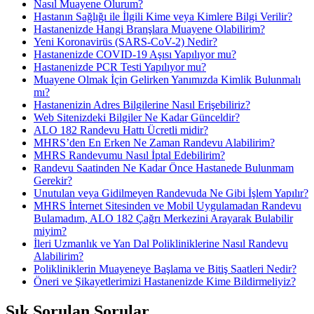
Nasıl Muayene Olurum?
Hastanın Sağlığı ile İlgili Kime veya Kimlere Bilgi Verilir?
Hastanenizde Hangi Branşlara Muayene Olabilirim?
Yeni Koronavirüs (SARS-CoV-2) Nedir?
Hastanenizde COVID-19 Aşısı Yapılıyor mu?
Hastanenizde PCR Testi Yapılıyor mu?
Muayene Olmak İçin Gelirken Yanımızda Kimlik Bulunmalı
mı?
Hastanenizin Adres Bilgilerine Nasıl Erişebiliriz?
Web Sitenizdeki Bilgiler Ne Kadar Günceldir?
ALO 182 Randevu Hattı Ücretli midir?
MHRS’den En Erken Ne Zaman Randevu Alabilirim?
MHRS Randevumu Nasıl İptal Edebilirim?
Randevu Saatinden Ne Kadar Önce Hastanede Bulunmam
Gerekir?
Unutulan veya Gidilmeyen Randevuda Ne Gibi İşlem Yapılır?
MHRS İnternet Sitesinden ve Mobil Uygulamadan Randevu
Bulamadım, ALO 182 Çağrı Merkezini Arayarak Bulabilir
miyim?
İleri Uzmanlık ve Yan Dal Polikliniklerine Nasıl Randevu
Alabilirim?
Polikliniklerin Muayeneye Başlama ve Bitiş Saatleri Nedir?
Öneri ve Şikayetlerimizi Hastanenizde Kime Bildirmeliyiz?
Sık Sorulan Sorular