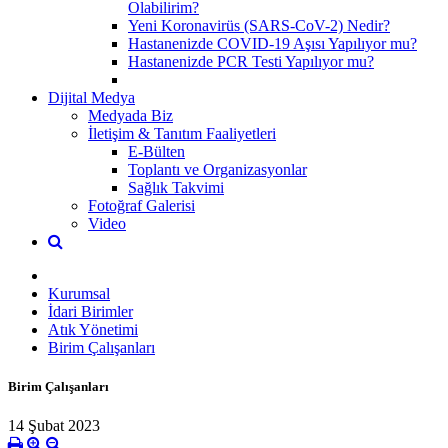
Olabilirim?
Yeni Koronavirüs (SARS-CoV-2) Nedir?
Hastanenizde COVID-19 Aşısı Yapılıyor mu?
Hastanenizde PCR Testi Yapılıyor mu?
Dijital Medya
Medyada Biz
İletişim & Tanıtım Faaliyetleri
E-Bülten
Toplantı ve Organizasyonlar
Sağlık Takvimi
Fotoğraf Galerisi
Video
Kurumsal
İdari Birimler
Atık Yönetimi
Birim Çalışanları
Birim Çalışanları
14 Şubat 2023