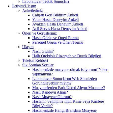
Laboratuvar Tetkik Sonuçları
İletişim/Ulaşım
Anketlerimiz
Çalışan Geri Bildirim Anketi
Yatan Hasta Deneyim Anketi
Ayaktan Hasta Deneyim Anketi
Acil Servis Hasta Deneyim Anketi
Öneri ve Görüşleriniz
Hasta Görüş ve Öneri Formu
Personel Görüş ve Öneri Formu
Ulaşım
Nasıl Gidilir?
Halk Otobüsü Güzergah ve Durak Bilgileri
Telefon Rehberi
Sık Sorulan Sorular
Hastanenizde muayene olmak istiyorum? Neler
yapmalıyım?
Laboratuvar Sonuçlarını Web Sitenizden
Görüntüleyebilir miyim?
Muayenelerden Fark Ücreti Alıyor Musunuz?
Nasıl Randevu Alınır?
Nasıl Muayene Olurum?
Hastanın Sağlığı ile İlgili Kime veya Kimlere
Bilgi Verilir?
Hastanenizde Hangi Branşlara Muayene