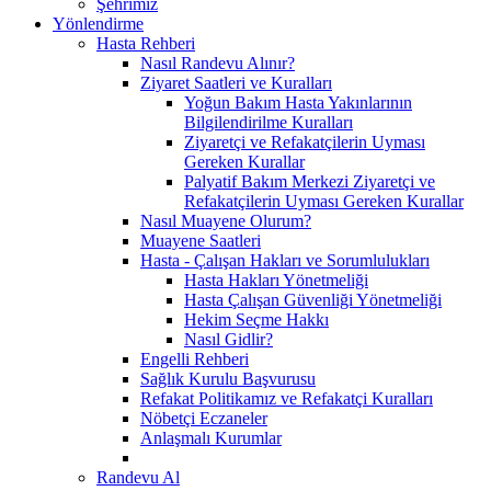
Şehrimiz
Yönlendirme
Hasta Rehberi
Nasıl Randevu Alınır?
Ziyaret Saatleri ve Kuralları
Yoğun Bakım Hasta Yakınlarının
Bilgilendirilme Kuralları
Ziyaretçi ve Refakatçilerin Uyması
Gereken Kurallar
Palyatif Bakım Merkezi Ziyaretçi ve
Refakatçilerin Uyması Gereken Kurallar
Nasıl Muayene Olurum?
Muayene Saatleri
Hasta - Çalışan Hakları ve Sorumlulukları
Hasta Hakları Yönetmeliği
Hasta Çalışan Güvenliği Yönetmeliği
Hekim Seçme Hakkı
Nasıl Gidlir?
Engelli Rehberi
Sağlık Kurulu Başvurusu
Refakat Politikamız ve Refakatçi Kuralları
Nöbetçi Eczaneler
Anlaşmalı Kurumlar
Randevu Al