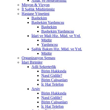
Amaç ve Hedeflerimiz
Misyon & Vizyon
İl Sağlık Müdürümüz
Hastane Yönetimi
Başhekim
Başhekim Yardımcısı
Başhekim
Başhekim Yardımcısı
İdari ve Mali Hiz. Müd. ve Yrd.
Müdür
Yardımcısı
Sağlık Bakım Hiz. Müd. ve Yrd.
Müdür
Organizasyon Şeması
İdari Birimler
Adli Sekreterlik
Birim Hakkında
Nasıl Gidilir?
Birim Çalışanları
İç Hat Telefon
Arşiv
Birim Hakkında
Nasıl Gidilir?
Birim Çalışanları
İç Hat Telefon