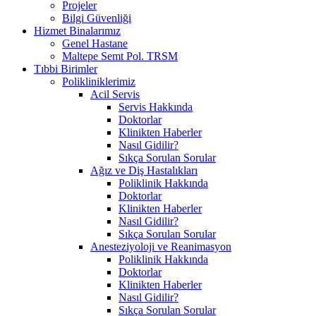
Projeler
Bilgi Güvenliği
Hizmet Binalarımız
Genel Hastane
Maltepe Semt Pol. TRSM
Tıbbi Birimler
Polikliniklerimiz
Acil Servis
Servis Hakkında
Doktorlar
Klinikten Haberler
Nasıl Gidilir?
Sıkça Sorulan Sorular
Ağız ve Diş Hastalıkları
Poliklinik Hakkında
Doktorlar
Klinikten Haberler
Nasıl Gidilir?
Sıkça Sorulan Sorular
Anesteziyoloji ve Reanimasyon
Poliklinik Hakkında
Doktorlar
Klinikten Haberler
Nasıl Gidilir?
Sıkça Sorulan Sorular