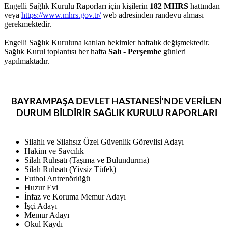
Engelli Sağlık Kurulu Raporları için
kişilerin
182 MHRS
hattından
veya
https://www.mhrs.gov.tr/
web adresinden randevu alması
gerekmektedir.
Engelli Sağlık Kuruluna katılan hekimler haftalık değişmektedir.
Sağlık Kurul toplantısı her hafta
Salı - Perşembe
günleri
yapılmaktadır.
BAYRAMPAŞA DEVLET HASTANESİ'NDE VERİLEN
DURUM BİLDİRİR SAĞLIK KURULU RAPORLARI
Silahlı ve Silahsız Özel Güvenlik Görevlisi Adayı
Hakim ve Savcılık
Silah Ruhsatı (Taşıma ve Bulundurma)
Silah Ruhsatı (Yivsiz Tüfek)
Futbol Antrenörlüğü
Huzur Evi
İnfaz ve Koruma Memur Adayı
İşçi Adayı
Memur Adayı
Okul Kaydı