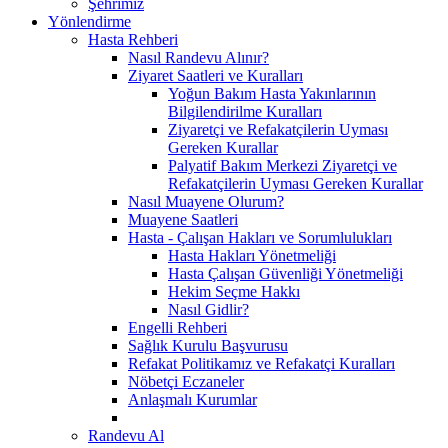
Şehrimiz
Yönlendirme
Hasta Rehberi
Nasıl Randevu Alınır?
Ziyaret Saatleri ve Kuralları
Yoğun Bakım Hasta Yakınlarının
Bilgilendirilme Kuralları
Ziyaretçi ve Refakatçilerin Uyması
Gereken Kurallar
Palyatif Bakım Merkezi Ziyaretçi ve
Refakatçilerin Uyması Gereken Kurallar
Nasıl Muayene Olurum?
Muayene Saatleri
Hasta - Çalışan Hakları ve Sorumlulukları
Hasta Hakları Yönetmeliği
Hasta Çalışan Güvenliği Yönetmeliği
Hekim Seçme Hakkı
Nasıl Gidlir?
Engelli Rehberi
Sağlık Kurulu Başvurusu
Refakat Politikamız ve Refakatçi Kuralları
Nöbetçi Eczaneler
Anlaşmalı Kurumlar
Randevu Al