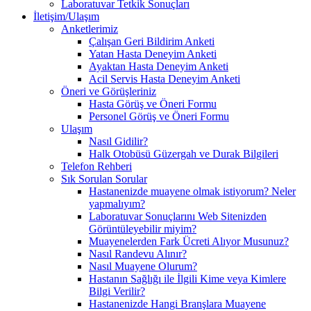
Laboratuvar Tetkik Sonuçları
İletişim/Ulaşım
Anketlerimiz
Çalışan Geri Bildirim Anketi
Yatan Hasta Deneyim Anketi
Ayaktan Hasta Deneyim Anketi
Acil Servis Hasta Deneyim Anketi
Öneri ve Görüşleriniz
Hasta Görüş ve Öneri Formu
Personel Görüş ve Öneri Formu
Ulaşım
Nasıl Gidilir?
Halk Otobüsü Güzergah ve Durak Bilgileri
Telefon Rehberi
Sık Sorulan Sorular
Hastanenizde muayene olmak istiyorum? Neler
yapmalıyım?
Laboratuvar Sonuçlarını Web Sitenizden
Görüntüleyebilir miyim?
Muayenelerden Fark Ücreti Alıyor Musunuz?
Nasıl Randevu Alınır?
Nasıl Muayene Olurum?
Hastanın Sağlığı ile İlgili Kime veya Kimlere
Bilgi Verilir?
Hastanenizde Hangi Branşlara Muayene