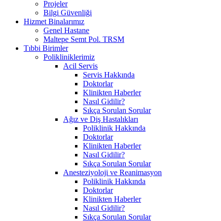
Projeler
Bilgi Güvenliği
Hizmet Binalarımız
Genel Hastane
Maltepe Semt Pol. TRSM
Tıbbi Birimler
Polikliniklerimiz
Acil Servis
Servis Hakkında
Doktorlar
Klinikten Haberler
Nasıl Gidilir?
Sıkça Sorulan Sorular
Ağız ve Diş Hastalıkları
Poliklinik Hakkında
Doktorlar
Klinikten Haberler
Nasıl Gidilir?
Sıkça Sorulan Sorular
Anesteziyoloji ve Reanimasyon
Poliklinik Hakkında
Doktorlar
Klinikten Haberler
Nasıl Gidilir?
Sıkça Sorulan Sorular