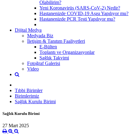
Olabilirim?
Yeni Koronavirüs (SARS-CoV-2) Nedir?
Hastanenizde COVID-19 Aşısı Yapılıyor mu?
Hastanenizde PCR Testi Yapılıyor mu?
Dijital Medya
Medyada Biz
İletişim & Tanıtım Faaliyetleri
E-Bülten
Toplantı ve Organizasyonlar
Sağlık Takvimi
Fotoğraf Galerisi
Video
Tıbbi Birimler
Birimlerimiz
Sağlık Kurulu Birimi
Sağlık Kurulu Birimi
27 Mart 2025