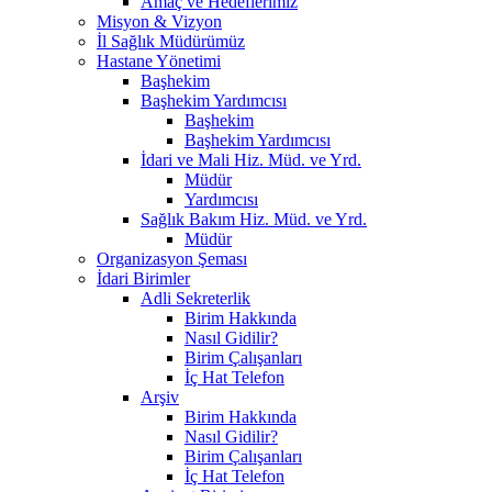
Amaç ve Hedeflerimiz
Misyon & Vizyon
İl Sağlık Müdürümüz
Hastane Yönetimi
Başhekim
Başhekim Yardımcısı
Başhekim
Başhekim Yardımcısı
İdari ve Mali Hiz. Müd. ve Yrd.
Müdür
Yardımcısı
Sağlık Bakım Hiz. Müd. ve Yrd.
Müdür
Organizasyon Şeması
İdari Birimler
Adli Sekreterlik
Birim Hakkında
Nasıl Gidilir?
Birim Çalışanları
İç Hat Telefon
Arşiv
Birim Hakkında
Nasıl Gidilir?
Birim Çalışanları
İç Hat Telefon