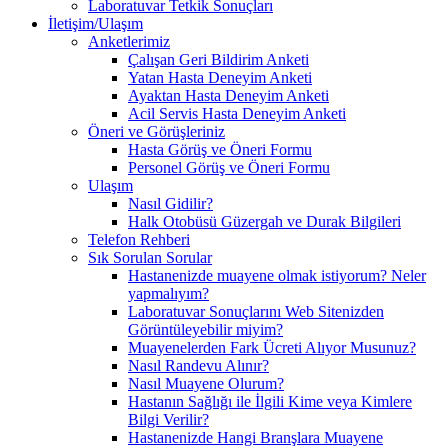
Laboratuvar Tetkik Sonuçları
İletişim/Ulaşım
Anketlerimiz
Çalışan Geri Bildirim Anketi
Yatan Hasta Deneyim Anketi
Ayaktan Hasta Deneyim Anketi
Acil Servis Hasta Deneyim Anketi
Öneri ve Görüşleriniz
Hasta Görüş ve Öneri Formu
Personel Görüş ve Öneri Formu
Ulaşım
Nasıl Gidilir?
Halk Otobüsü Güzergah ve Durak Bilgileri
Telefon Rehberi
Sık Sorulan Sorular
Hastanenizde muayene olmak istiyorum? Neler
yapmalıyım?
Laboratuvar Sonuçlarını Web Sitenizden
Görüntüleyebilir miyim?
Muayenelerden Fark Ücreti Alıyor Musunuz?
Nasıl Randevu Alınır?
Nasıl Muayene Olurum?
Hastanın Sağlığı ile İlgili Kime veya Kimlere
Bilgi Verilir?
Hastanenizde Hangi Branşlara Muayene