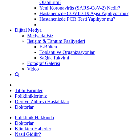
Olabilirim?
Yeni Koronavirüs (SARS-CoV-2) Nedir?
Hastanenizde COVID-19 Aşısı Yapılıyor mu?
Hastanenizde PCR Testi Yapılıyor mu?
Dijital Medya
Medyada Biz
İletişim & Tanıtım Faaliyetleri
E-Bülten
Toplantı ve Organizasyonlar
Sağlık Takvimi
Fotoğraf Galerisi
Video
Tıbbi Birimler
Polikliniklerimiz
Deri ve Zührevi Hastalıkları
Doktorlar
Poliklinik Hakkında
Doktorlar
Klinikten Haberler
Nasıl Gidilir?