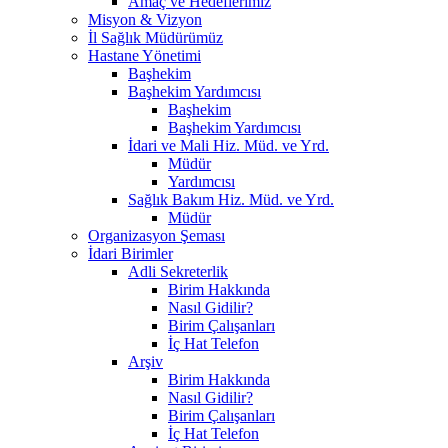
Amaç ve Hedeflerimiz
Misyon & Vizyon
İl Sağlık Müdürümüz
Hastane Yönetimi
Başhekim
Başhekim Yardımcısı
Başhekim
Başhekim Yardımcısı
İdari ve Mali Hiz. Müd. ve Yrd.
Müdür
Yardımcısı
Sağlık Bakım Hiz. Müd. ve Yrd.
Müdür
Organizasyon Şeması
İdari Birimler
Adli Sekreterlik
Birim Hakkında
Nasıl Gidilir?
Birim Çalışanları
İç Hat Telefon
Arşiv
Birim Hakkında
Nasıl Gidilir?
Birim Çalışanları
İç Hat Telefon