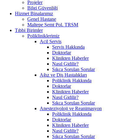
Projeler
Bilgi Güvenliği
Hizmet Binalarımız
Genel Hastane
Maltepe Semt Pol. TRSM
Tıbbi Birimler
Polikliniklerimiz
Acil Servis
Servis Hakkında
Doktorlar
Klinikten Haberler
Nasıl Gidilir?
Sıkça Sorulan Sorular
Ağız ve Diş Hastalıkları
Poliklinik Hakkında
Doktorlar
Klinikten Haberler
Nasıl Gidilir?
Sıkça Sorulan Sorular
Anesteziyoloji ve Reanimasyon
Poliklinik Hakkında
Doktorlar
Klinikten Haberler
Nasıl Gidilir?
Sıkça Sorulan Sorular