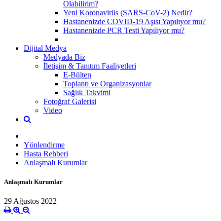
Olabilirim?
Yeni Koronavirüs (SARS-CoV-2) Nedir?
Hastanenizde COVID-19 Aşısı Yapılıyor mu?
Hastanenizde PCR Testi Yapılıyor mu?
Dijital Medya
Medyada Biz
İletişim & Tanıtım Faaliyetleri
E-Bülten
Toplantı ve Organizasyonlar
Sağlık Takvimi
Fotoğraf Galerisi
Video
Yönlendirme
Hasta Rehberi
Anlaşmalı Kurumlar
Anlaşmalı Kurumlar
29 Ağustos 2022