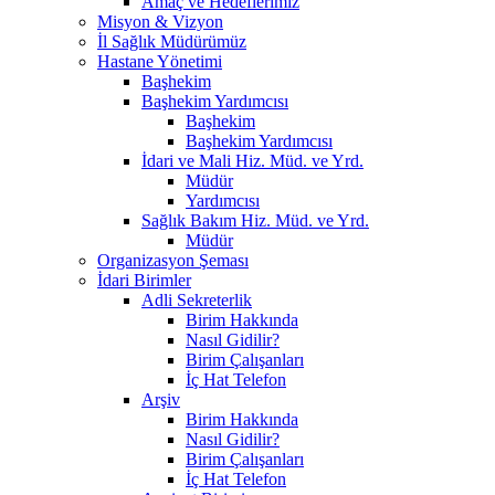
Amaç ve Hedeflerimiz
Misyon & Vizyon
İl Sağlık Müdürümüz
Hastane Yönetimi
Başhekim
Başhekim Yardımcısı
Başhekim
Başhekim Yardımcısı
İdari ve Mali Hiz. Müd. ve Yrd.
Müdür
Yardımcısı
Sağlık Bakım Hiz. Müd. ve Yrd.
Müdür
Organizasyon Şeması
İdari Birimler
Adli Sekreterlik
Birim Hakkında
Nasıl Gidilir?
Birim Çalışanları
İç Hat Telefon
Arşiv
Birim Hakkında
Nasıl Gidilir?
Birim Çalışanları
İç Hat Telefon