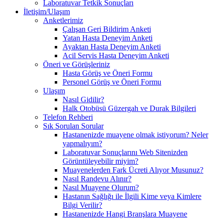
Laboratuvar Tetkik Sonuçları
İletişim/Ulaşım
Anketlerimiz
Çalışan Geri Bildirim Anketi
Yatan Hasta Deneyim Anketi
Ayaktan Hasta Deneyim Anketi
Acil Servis Hasta Deneyim Anketi
Öneri ve Görüşleriniz
Hasta Görüş ve Öneri Formu
Personel Görüş ve Öneri Formu
Ulaşım
Nasıl Gidilir?
Halk Otobüsü Güzergah ve Durak Bilgileri
Telefon Rehberi
Sık Sorulan Sorular
Hastanenizde muayene olmak istiyorum? Neler
yapmalıyım?
Laboratuvar Sonuçlarını Web Sitenizden
Görüntüleyebilir miyim?
Muayenelerden Fark Ücreti Alıyor Musunuz?
Nasıl Randevu Alınır?
Nasıl Muayene Olurum?
Hastanın Sağlığı ile İlgili Kime veya Kimlere
Bilgi Verilir?
Hastanenizde Hangi Branşlara Muayene