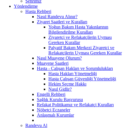
Şehrimiz
Yönlendirme
Hasta Rehberi
Nasıl Randevu Alınır?
Ziyaret Saatleri ve Kuralları
Yoğun Bakım Hasta Yakınlarının
Bilgilendirilme Kuralları
Ziyaretçi ve Refakatçilerin Uyması
Gereken Kurallar
Palyatif Bakım Merkezi Ziyaretçi ve
Refakatçilerin Uyması Gereken Kurallar
Nasıl Muayene Olurum?
Muayene Saatleri
Hasta - Çalışan Hakları ve Sorumlulukları
Hasta Hakları Yönetmeliği
Hasta Çalışan Güvenliği Yönetmeliği
Hekim Seçme Hakkı
Nasıl Gidlir?
Engelli Rehberi
Sağlık Kurulu Başvurusu
Refakat Politikamız ve Refakatçi Kuralları
Nöbetçi Eczaneler
Anlaşmalı Kurumlar
Randevu Al