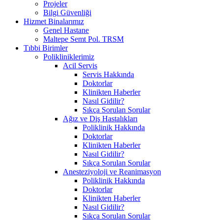
Projeler
Bilgi Güvenliği
Hizmet Binalarımız
Genel Hastane
Maltepe Semt Pol. TRSM
Tıbbi Birimler
Polikliniklerimiz
Acil Servis
Servis Hakkında
Doktorlar
Klinikten Haberler
Nasıl Gidilir?
Sıkça Sorulan Sorular
Ağız ve Diş Hastalıkları
Poliklinik Hakkında
Doktorlar
Klinikten Haberler
Nasıl Gidilir?
Sıkça Sorulan Sorular
Anesteziyoloji ve Reanimasyon
Poliklinik Hakkında
Doktorlar
Klinikten Haberler
Nasıl Gidilir?
Sıkça Sorulan Sorular