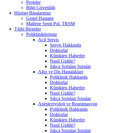
Projeler
Bilgi Güvenliği
Hizmet Binalarımız
Genel Hastane
Maltepe Semt Pol. TRSM
Tıbbi Birimler
Polikliniklerimiz
Acil Servis
Servis Hakkında
Doktorlar
Klinikten Haberler
Nasıl Gidilir?
Sıkça Sorulan Sorular
Ağız ve Diş Hastalıkları
Poliklinik Hakkında
Doktorlar
Klinikten Haberler
Nasıl Gidilir?
Sıkça Sorulan Sorular
Anesteziyoloji ve Reanimasyon
Poliklinik Hakkında
Doktorlar
Klinikten Haberler
Nasıl Gidilir?
Sıkça Sorulan Sorular