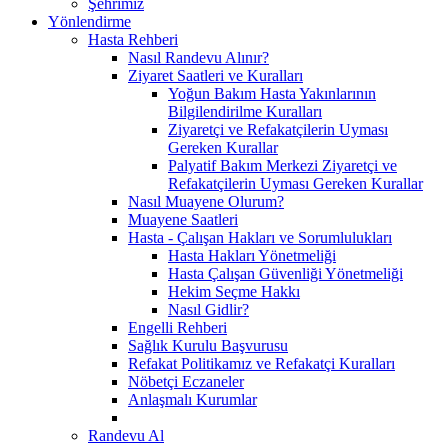
Şehrimiz
Yönlendirme
Hasta Rehberi
Nasıl Randevu Alınır?
Ziyaret Saatleri ve Kuralları
Yoğun Bakım Hasta Yakınlarının
Bilgilendirilme Kuralları
Ziyaretçi ve Refakatçilerin Uyması
Gereken Kurallar
Palyatif Bakım Merkezi Ziyaretçi ve
Refakatçilerin Uyması Gereken Kurallar
Nasıl Muayene Olurum?
Muayene Saatleri
Hasta - Çalışan Hakları ve Sorumlulukları
Hasta Hakları Yönetmeliği
Hasta Çalışan Güvenliği Yönetmeliği
Hekim Seçme Hakkı
Nasıl Gidlir?
Engelli Rehberi
Sağlık Kurulu Başvurusu
Refakat Politikamız ve Refakatçi Kuralları
Nöbetçi Eczaneler
Anlaşmalı Kurumlar
Randevu Al