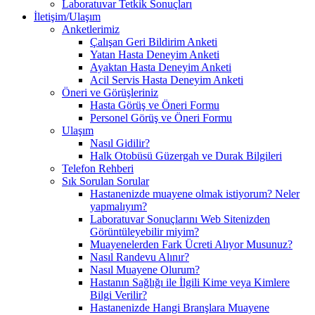
Laboratuvar Tetkik Sonuçları
İletişim/Ulaşım
Anketlerimiz
Çalışan Geri Bildirim Anketi
Yatan Hasta Deneyim Anketi
Ayaktan Hasta Deneyim Anketi
Acil Servis Hasta Deneyim Anketi
Öneri ve Görüşleriniz
Hasta Görüş ve Öneri Formu
Personel Görüş ve Öneri Formu
Ulaşım
Nasıl Gidilir?
Halk Otobüsü Güzergah ve Durak Bilgileri
Telefon Rehberi
Sık Sorulan Sorular
Hastanenizde muayene olmak istiyorum? Neler
yapmalıyım?
Laboratuvar Sonuçlarını Web Sitenizden
Görüntüleyebilir miyim?
Muayenelerden Fark Ücreti Alıyor Musunuz?
Nasıl Randevu Alınır?
Nasıl Muayene Olurum?
Hastanın Sağlığı ile İlgili Kime veya Kimlere
Bilgi Verilir?
Hastanenizde Hangi Branşlara Muayene