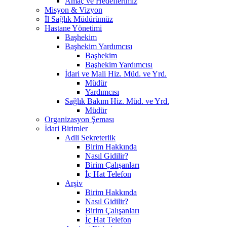
Amaç ve Hedeflerimiz
Misyon & Vizyon
İl Sağlık Müdürümüz
Hastane Yönetimi
Başhekim
Başhekim Yardımcısı
Başhekim
Başhekim Yardımcısı
İdari ve Mali Hiz. Müd. ve Yrd.
Müdür
Yardımcısı
Sağlık Bakım Hiz. Müd. ve Yrd.
Müdür
Organizasyon Şeması
İdari Birimler
Adli Sekreterlik
Birim Hakkında
Nasıl Gidilir?
Birim Çalışanları
İç Hat Telefon
Arşiv
Birim Hakkında
Nasıl Gidilir?
Birim Çalışanları
İç Hat Telefon