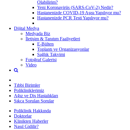
Olabilirim?
Yeni Koronavirüs (SARS-CoV-2) Nedir?
Hastanenizde COVID-19 Aşısı Yapılıyor mu?
Hastanenizde PCR Testi Yapılıyor mu?
Dijital Medya
Medyada Biz
İletişim & Tanıtım Faaliyetleri
E-Bülten
Toplantı ve Organizasyonlar
Sağlık Takvimi
Fotoğraf Galerisi
Video
Tıbbi Birimler
Polikliniklerimiz
Ağız ve Diş Hastalıkları
Sıkça Sorulan Sorular
Poliklinik Hakkında
Doktorlar
Klinikten Haberler
Nasıl Gidilir?