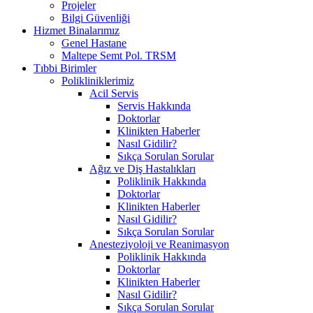
Projeler
Bilgi Güvenliği
Hizmet Binalarımız
Genel Hastane
Maltepe Semt Pol. TRSM
Tıbbi Birimler
Polikliniklerimiz
Acil Servis
Servis Hakkında
Doktorlar
Klinikten Haberler
Nasıl Gidilir?
Sıkça Sorulan Sorular
Ağız ve Diş Hastalıkları
Poliklinik Hakkında
Doktorlar
Klinikten Haberler
Nasıl Gidilir?
Sıkça Sorulan Sorular
Anesteziyoloji ve Reanimasyon
Poliklinik Hakkında
Doktorlar
Klinikten Haberler
Nasıl Gidilir?
Sıkça Sorulan Sorular