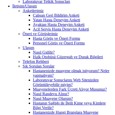
Laboratuvar Tetkik Sonuçları
İletişim/Ulaşım
Anketlerimiz
Çalışan Geri Bildirim Anketi
Yatan Hasta Deneyim Anketi
Ayaktan Hasta Deneyim Anketi
Acil Servis Hasta Deneyim Anketi
Öneri ve Görüşleriniz
Hasta Görüş ve Öneri Formu
Personel Görüş ve Öneri Formu
Ulaşım
Nasıl Gidilir?
Halk Otobüsü Güzergah ve Durak Bilgileri
Telefon Rehberi
Sık Sorulan Sorular
Hastanenizde muayene olmak istiyorum? Neler
yapmalıyım?
Laboratuvar Sonuçlarını Web Sitenizden
Görüntüleyebilir miyim?
Muayenelerden Fark Ücreti Alıyor Musunuz?
Nasıl Randevu Alınır?
Nasıl Muayene Olurum?
Hastanın Sağlığı ile İlgili Kime veya Kimlere
Bilgi Verilir?
Hastanenizde Hangi Branşlara Muayene