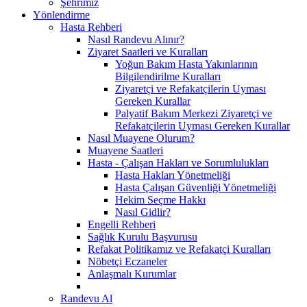
Şehrimiz
Yönlendirme
Hasta Rehberi
Nasıl Randevu Alınır?
Ziyaret Saatleri ve Kuralları
Yoğun Bakım Hasta Yakınlarının
Bilgilendirilme Kuralları
Ziyaretçi ve Refakatçilerin Uyması
Gereken Kurallar
Palyatif Bakım Merkezi Ziyaretçi ve
Refakatçilerin Uyması Gereken Kurallar
Nasıl Muayene Olurum?
Muayene Saatleri
Hasta - Çalışan Hakları ve Sorumlulukları
Hasta Hakları Yönetmeliği
Hasta Çalışan Güvenliği Yönetmeliği
Hekim Seçme Hakkı
Nasıl Gidlir?
Engelli Rehberi
Sağlık Kurulu Başvurusu
Refakat Politikamız ve Refakatçi Kuralları
Nöbetçi Eczaneler
Anlaşmalı Kurumlar
Randevu Al