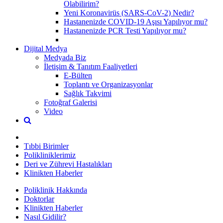
Olabilirim?
Yeni Koronavirüs (SARS-CoV-2) Nedir?
Hastanenizde COVID-19 Aşısı Yapılıyor mu?
Hastanenizde PCR Testi Yapılıyor mu?
Dijital Medya
Medyada Biz
İletişim & Tanıtım Faaliyetleri
E-Bülten
Toplantı ve Organizasyonlar
Sağlık Takvimi
Fotoğraf Galerisi
Video
Tıbbi Birimler
Polikliniklerimiz
Deri ve Zührevi Hastalıkları
Klinikten Haberler
Poliklinik Hakkında
Doktorlar
Klinikten Haberler
Nasıl Gidilir?