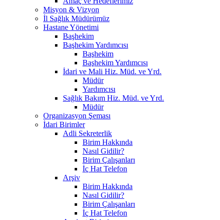
Amaç ve Hedeflerimiz
Misyon & Vizyon
İl Sağlık Müdürümüz
Hastane Yönetimi
Başhekim
Başhekim Yardımcısı
Başhekim
Başhekim Yardımcısı
İdari ve Mali Hiz. Müd. ve Yrd.
Müdür
Yardımcısı
Sağlık Bakım Hiz. Müd. ve Yrd.
Müdür
Organizasyon Şeması
İdari Birimler
Adli Sekreterlik
Birim Hakkında
Nasıl Gidilir?
Birim Çalışanları
İç Hat Telefon
Arşiv
Birim Hakkında
Nasıl Gidilir?
Birim Çalışanları
İç Hat Telefon