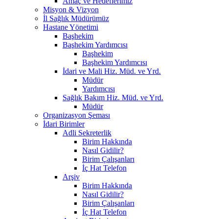
Amaç ve Hedeflerimiz
Misyon & Vizyon
İl Sağlık Müdürümüz
Hastane Yönetimi
Başhekim
Başhekim Yardımcısı
Başhekim
Başhekim Yardımcısı
İdari ve Mali Hiz. Müd. ve Yrd.
Müdür
Yardımcısı
Sağlık Bakım Hiz. Müd. ve Yrd.
Müdür
Organizasyon Şeması
İdari Birimler
Adli Sekreterlik
Birim Hakkında
Nasıl Gidilir?
Birim Çalışanları
İç Hat Telefon
Arşiv
Birim Hakkında
Nasıl Gidilir?
Birim Çalışanları
İç Hat Telefon