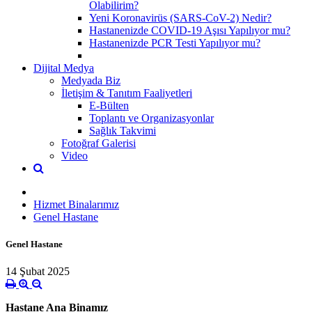
Olabilirim?
Yeni Koronavirüs (SARS-CoV-2) Nedir?
Hastanenizde COVID-19 Aşısı Yapılıyor mu?
Hastanenizde PCR Testi Yapılıyor mu?
Dijital Medya
Medyada Biz
İletişim & Tanıtım Faaliyetleri
E-Bülten
Toplantı ve Organizasyonlar
Sağlık Takvimi
Fotoğraf Galerisi
Video
Hizmet Binalarımız
Genel Hastane
Genel Hastane
14 Şubat 2025
Hastane Ana Binamız