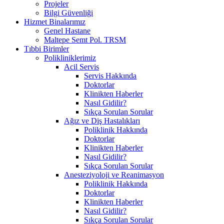
Projeler
Bilgi Güvenliği
Hizmet Binalarımız
Genel Hastane
Maltepe Semt Pol. TRSM
Tıbbi Birimler
Polikliniklerimiz
Acil Servis
Servis Hakkında
Doktorlar
Klinikten Haberler
Nasıl Gidilir?
Sıkça Sorulan Sorular
Ağız ve Diş Hastalıkları
Poliklinik Hakkında
Doktorlar
Klinikten Haberler
Nasıl Gidilir?
Sıkça Sorulan Sorular
Anesteziyoloji ve Reanimasyon
Poliklinik Hakkında
Doktorlar
Klinikten Haberler
Nasıl Gidilir?
Sıkça Sorulan Sorular