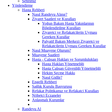
Şehrimiz
Yönlendirme
Hasta Rehberi
Nasıl Randevu Alınır?
Ziyaret Saatleri ve Kuralları
Yoğun Bakım Hasta Yakınlarının
Bilgilendirilme Kuralları
Ziyaretçi ve Refakatçilerin Uyması
Gereken Kurallar
Palyatif Bakım Merkezi Ziyaretçi ve
Refakatçilerin Uyması Gereken Kurallar
Nasıl Muayene Olurum?
Muayene Saatleri
Hasta - Çalışan Hakları ve Sorumlulukları
Hasta Hakları Yönetmeliği
Hasta Çalışan Güvenliği Yönetmeliği
Hekim Seçme Hakkı
Nasıl Gidlir?
Engelli Rehberi
Sağlık Kurulu Başvurusu
Refakat Politikamız ve Refakatçi Kuralları
Nöbetçi Eczaneler
Anlaşmalı Kurumlar
Randevu Al