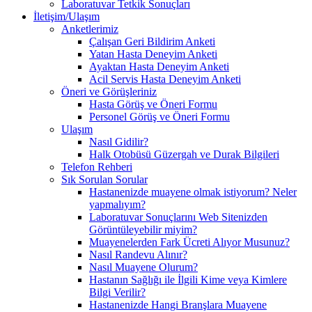
Laboratuvar Tetkik Sonuçları
İletişim/Ulaşım
Anketlerimiz
Çalışan Geri Bildirim Anketi
Yatan Hasta Deneyim Anketi
Ayaktan Hasta Deneyim Anketi
Acil Servis Hasta Deneyim Anketi
Öneri ve Görüşleriniz
Hasta Görüş ve Öneri Formu
Personel Görüş ve Öneri Formu
Ulaşım
Nasıl Gidilir?
Halk Otobüsü Güzergah ve Durak Bilgileri
Telefon Rehberi
Sık Sorulan Sorular
Hastanenizde muayene olmak istiyorum? Neler
yapmalıyım?
Laboratuvar Sonuçlarını Web Sitenizden
Görüntüleyebilir miyim?
Muayenelerden Fark Ücreti Alıyor Musunuz?
Nasıl Randevu Alınır?
Nasıl Muayene Olurum?
Hastanın Sağlığı ile İlgili Kime veya Kimlere
Bilgi Verilir?
Hastanenizde Hangi Branşlara Muayene