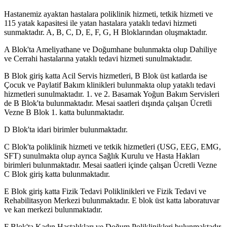
Hastanemiz ayaktan hastalara poliklinik hizmeti, tetkik hizmeti ve
115 yatak kapasitesi ile yatan hastalara yataklı tedavi hizmeti
sunmaktadır. A, B, C, D, E, F, G, H Bloklarından oluşmaktadır.
A Blok'ta Ameliyathane ve Doğumhane bulunmakta olup Dahiliye
ve Cerrahi hastalarına yataklı tedavi hizmeti sunulmaktadır.
B Blok giriş katta Acil Servis hizmetleri, B Blok üst katlarda ise
Çocuk ve Paylatif Bakım klinikleri bulunmakta olup yataklı tedavi
hizmetleri sunulmaktadır. 1. ve 2. Basamak Yoğun Bakım Servisleri
de B Blok'ta bulunmaktadır. Mesai saatleri dışında çalışan Ücretli
Vezne B Blok 1. katta bulunmaktadır.
D Blok'ta idari birimler bulunmaktadır.
C Blok'ta poliklinik hizmeti ve tetkik hizmetleri (USG, EEG, EMG,
SFT) sunulmakta olup ayrıca Sağlık Kurulu ve Hasta Hakları
birimleri bulunmaktadır. Mesai saatleri içinde çalışan Ücretli Vezne
C Blok giriş katta bulunmaktadır.
E Blok giriş katta Fizik Tedavi Poliklinikleri ve Fizik Tedavi ve
Rehabilitasyon Merkezi bulunmaktadır. E blok üst katta laboratuvar
ve kan merkezi bulunmaktadır.
F Blok'ta Kadın Hastalıkları ve Doğum Poliklinikleri bulunmaktadır.