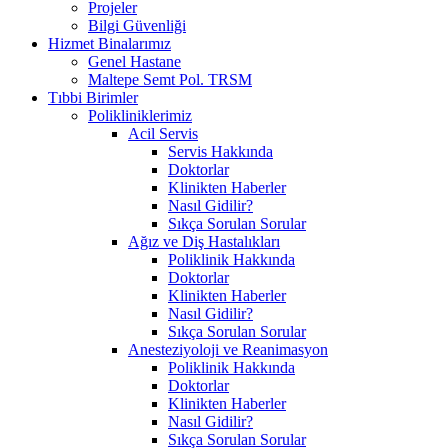
Projeler
Bilgi Güvenliği
Hizmet Binalarımız
Genel Hastane
Maltepe Semt Pol. TRSM
Tıbbi Birimler
Polikliniklerimiz
Acil Servis
Servis Hakkında
Doktorlar
Klinikten Haberler
Nasıl Gidilir?
Sıkça Sorulan Sorular
Ağız ve Diş Hastalıkları
Poliklinik Hakkında
Doktorlar
Klinikten Haberler
Nasıl Gidilir?
Sıkça Sorulan Sorular
Anesteziyoloji ve Reanimasyon
Poliklinik Hakkında
Doktorlar
Klinikten Haberler
Nasıl Gidilir?
Sıkça Sorulan Sorular