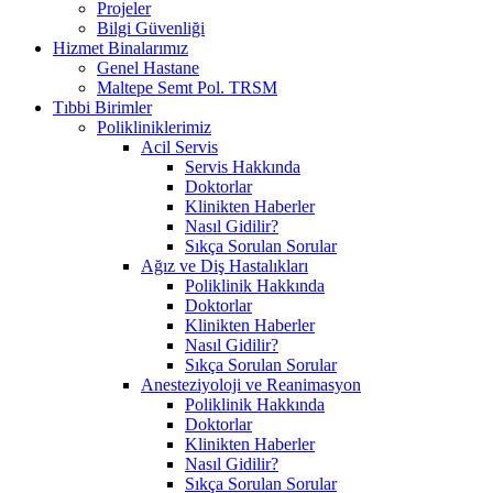
Projeler
Bilgi Güvenliği
Hizmet Binalarımız
Genel Hastane
Maltepe Semt Pol. TRSM
Tıbbi Birimler
Polikliniklerimiz
Acil Servis
Servis Hakkında
Doktorlar
Klinikten Haberler
Nasıl Gidilir?
Sıkça Sorulan Sorular
Ağız ve Diş Hastalıkları
Poliklinik Hakkında
Doktorlar
Klinikten Haberler
Nasıl Gidilir?
Sıkça Sorulan Sorular
Anesteziyoloji ve Reanimasyon
Poliklinik Hakkında
Doktorlar
Klinikten Haberler
Nasıl Gidilir?
Sıkça Sorulan Sorular