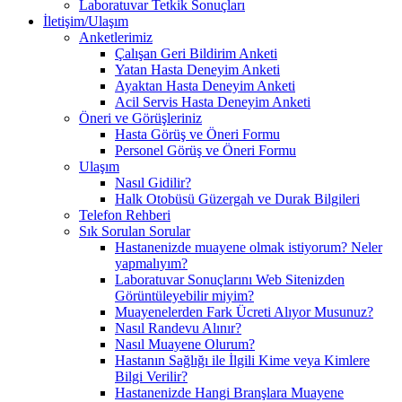
Laboratuvar Tetkik Sonuçları
İletişim/Ulaşım
Anketlerimiz
Çalışan Geri Bildirim Anketi
Yatan Hasta Deneyim Anketi
Ayaktan Hasta Deneyim Anketi
Acil Servis Hasta Deneyim Anketi
Öneri ve Görüşleriniz
Hasta Görüş ve Öneri Formu
Personel Görüş ve Öneri Formu
Ulaşım
Nasıl Gidilir?
Halk Otobüsü Güzergah ve Durak Bilgileri
Telefon Rehberi
Sık Sorulan Sorular
Hastanenizde muayene olmak istiyorum? Neler
yapmalıyım?
Laboratuvar Sonuçlarını Web Sitenizden
Görüntüleyebilir miyim?
Muayenelerden Fark Ücreti Alıyor Musunuz?
Nasıl Randevu Alınır?
Nasıl Muayene Olurum?
Hastanın Sağlığı ile İlgili Kime veya Kimlere
Bilgi Verilir?
Hastanenizde Hangi Branşlara Muayene