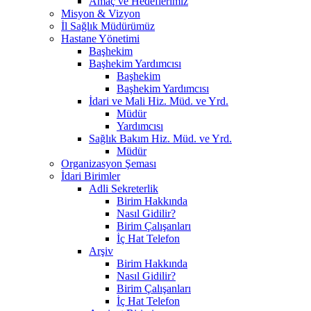
Amaç ve Hedeflerimiz
Misyon & Vizyon
İl Sağlık Müdürümüz
Hastane Yönetimi
Başhekim
Başhekim Yardımcısı
Başhekim
Başhekim Yardımcısı
İdari ve Mali Hiz. Müd. ve Yrd.
Müdür
Yardımcısı
Sağlık Bakım Hiz. Müd. ve Yrd.
Müdür
Organizasyon Şeması
İdari Birimler
Adli Sekreterlik
Birim Hakkında
Nasıl Gidilir?
Birim Çalışanları
İç Hat Telefon
Arşiv
Birim Hakkında
Nasıl Gidilir?
Birim Çalışanları
İç Hat Telefon