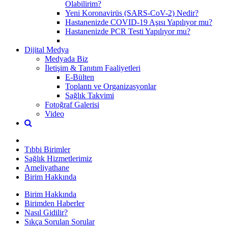
Olabilirim?
Yeni Koronavirüs (SARS-CoV-2) Nedir?
Hastanenizde COVID-19 Aşısı Yapılıyor mu?
Hastanenizde PCR Testi Yapılıyor mu?
Dijital Medya
Medyada Biz
İletişim & Tanıtım Faaliyetleri
E-Bülten
Toplantı ve Organizasyonlar
Sağlık Takvimi
Fotoğraf Galerisi
Video
Tıbbi Birimler
Sağlık Hizmetlerimiz
Ameliyathane
Birim Hakkında
Birim Hakkında
Birimden Haberler
Nasıl Gidilir?
Sıkça Sorulan Sorular