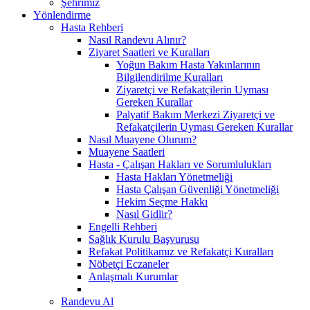
Şehrimiz
Yönlendirme
Hasta Rehberi
Nasıl Randevu Alınır?
Ziyaret Saatleri ve Kuralları
Yoğun Bakım Hasta Yakınlarının
Bilgilendirilme Kuralları
Ziyaretçi ve Refakatçilerin Uyması
Gereken Kurallar
Palyatif Bakım Merkezi Ziyaretçi ve
Refakatçilerin Uyması Gereken Kurallar
Nasıl Muayene Olurum?
Muayene Saatleri
Hasta - Çalışan Hakları ve Sorumlulukları
Hasta Hakları Yönetmeliği
Hasta Çalışan Güvenliği Yönetmeliği
Hekim Seçme Hakkı
Nasıl Gidlir?
Engelli Rehberi
Sağlık Kurulu Başvurusu
Refakat Politikamız ve Refakatçi Kuralları
Nöbetçi Eczaneler
Anlaşmalı Kurumlar
Randevu Al