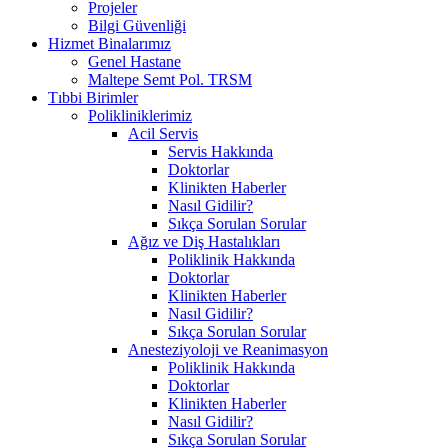
Projeler
Bilgi Güvenliği
Hizmet Binalarımız
Genel Hastane
Maltepe Semt Pol. TRSM
Tıbbi Birimler
Polikliniklerimiz
Acil Servis
Servis Hakkında
Doktorlar
Klinikten Haberler
Nasıl Gidilir?
Sıkça Sorulan Sorular
Ağız ve Diş Hastalıkları
Poliklinik Hakkında
Doktorlar
Klinikten Haberler
Nasıl Gidilir?
Sıkça Sorulan Sorular
Anesteziyoloji ve Reanimasyon
Poliklinik Hakkında
Doktorlar
Klinikten Haberler
Nasıl Gidilir?
Sıkça Sorulan Sorular