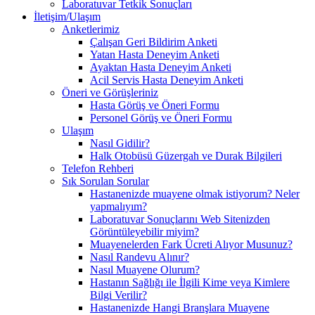
Laboratuvar Tetkik Sonuçları
İletişim/Ulaşım
Anketlerimiz
Çalışan Geri Bildirim Anketi
Yatan Hasta Deneyim Anketi
Ayaktan Hasta Deneyim Anketi
Acil Servis Hasta Deneyim Anketi
Öneri ve Görüşleriniz
Hasta Görüş ve Öneri Formu
Personel Görüş ve Öneri Formu
Ulaşım
Nasıl Gidilir?
Halk Otobüsü Güzergah ve Durak Bilgileri
Telefon Rehberi
Sık Sorulan Sorular
Hastanenizde muayene olmak istiyorum? Neler
yapmalıyım?
Laboratuvar Sonuçlarını Web Sitenizden
Görüntüleyebilir miyim?
Muayenelerden Fark Ücreti Alıyor Musunuz?
Nasıl Randevu Alınır?
Nasıl Muayene Olurum?
Hastanın Sağlığı ile İlgili Kime veya Kimlere
Bilgi Verilir?
Hastanenizde Hangi Branşlara Muayene