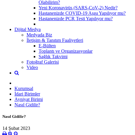
Olabilirim?
Yeni Koronavirüs (SARS-CoV-2) Nedir?
Hastanenizde COVID-19 Aşısı Yapılıyor mu?
Hastanenizde PCR Testi Yapılıyor mu?
Dijital Medya
Medyada Biz
İletişim & Tanıtım Faaliyetleri
E-Bülten
Toplantı ve Organizasyonlar
Sağlık Takvimi
Fotoğraf Galerisi
Video
Kurumsal
İdari Birimler
Ayniyat Birimi
Nasıl Gidilir?
Nasıl Gidilir?
14 Şubat 2023