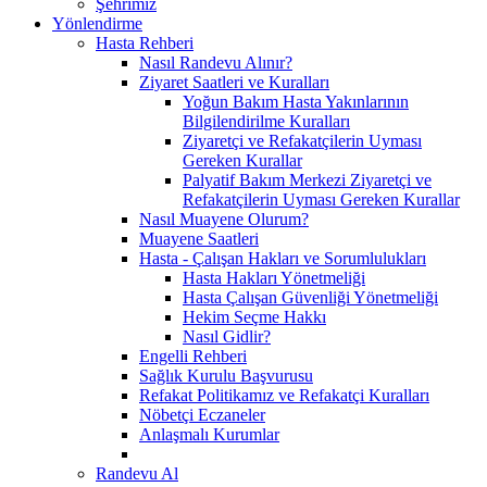
Şehrimiz
Yönlendirme
Hasta Rehberi
Nasıl Randevu Alınır?
Ziyaret Saatleri ve Kuralları
Yoğun Bakım Hasta Yakınlarının
Bilgilendirilme Kuralları
Ziyaretçi ve Refakatçilerin Uyması
Gereken Kurallar
Palyatif Bakım Merkezi Ziyaretçi ve
Refakatçilerin Uyması Gereken Kurallar
Nasıl Muayene Olurum?
Muayene Saatleri
Hasta - Çalışan Hakları ve Sorumlulukları
Hasta Hakları Yönetmeliği
Hasta Çalışan Güvenliği Yönetmeliği
Hekim Seçme Hakkı
Nasıl Gidlir?
Engelli Rehberi
Sağlık Kurulu Başvurusu
Refakat Politikamız ve Refakatçi Kuralları
Nöbetçi Eczaneler
Anlaşmalı Kurumlar
Randevu Al