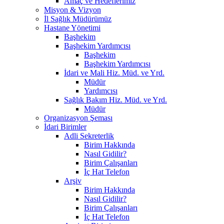
Amaç ve Hedeflerimiz
Misyon & Vizyon
İl Sağlık Müdürümüz
Hastane Yönetimi
Başhekim
Başhekim Yardımcısı
Başhekim
Başhekim Yardımcısı
İdari ve Mali Hiz. Müd. ve Yrd.
Müdür
Yardımcısı
Sağlık Bakım Hiz. Müd. ve Yrd.
Müdür
Organizasyon Şeması
İdari Birimler
Adli Sekreterlik
Birim Hakkında
Nasıl Gidilir?
Birim Çalışanları
İç Hat Telefon
Arşiv
Birim Hakkında
Nasıl Gidilir?
Birim Çalışanları
İç Hat Telefon