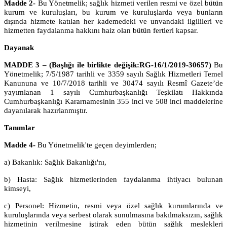
Madde 2-
Bu Yönetmelik; sağlık hizmeti verilen resmi ve özel bütün
kurum ve kuruluşları, bu kurum ve kuruluşlarda veya bunların
dışında hizmete katılan her kademedeki ve unvandaki ilgilileri ve
hizmetten faydalanma hakkını haiz olan bütün fertleri kapsar.
Dayanak
MADDE 3 – (Başlığı ile birlikte değişik:RG-16/1/2019-30657)
Bu
Yönetmelik; 7/5/1987 tarihli ve 3359 sayılı Sağlık Hizmetleri Temel
Kanununa ve 10/7/2018 tarihli ve 30474 sayılı Resmî Gazete’de
yayımlanan 1 sayılı Cumhurbaşkanlığı Teşkilatı Hakkında
Cumhurbaşkanlığı Kararnamesinin 355 inci ve 508 inci maddelerine
dayanılarak hazırlanmıştır.
Tanımlar
Madde 4-
Bu Yönetmelik'te geçen deyimlerden;
a) Bakanlık: Sağlık Bakanlığı'nı,
b) Hasta: Sağlık hizmetlerinden faydalanma ihtiyacı bulunan
kimseyi,
c) Personel: Hizmetin, resmi veya özel sağlık kurumlarında ve
kuruluşlarında veya serbest olarak sunulmasına bakılmaksızın, sağlık
hizmetinin verilmesine iştirak eden bütün sağlık meslekleri