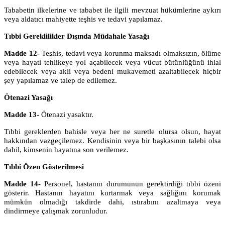
Tababetin ilkelerine ve tababet ile ilgili mevzuat hükümlerine aykırı
veya aldatıcı mahiyette teşhis ve tedavi yapılamaz.
Tıbbi Gereklilikler Dışında Müdahale Yasağı
Madde 12-
Teşhis, tedavi veya korunma maksadı olmaksızın, ölüme
veya hayati tehlikeye yol açabilecek veya vücut bütünlüğünü ihlal
edebilecek veya akli veya bedeni mukavemeti azaltabilecek hiçbir
şey yapılamaz ve talep de edilemez.
Ötenazi Yasağı
Madde 13-
Ötenazi yasaktır.
Tıbbi gereklerden bahisle veya her ne suretle olursa olsun, hayat
hakkından vazgeçilemez. Kendisinin veya bir başkasının talebi olsa
dahil, kimsenin hayatına son verilemez.
Tıbbi Özen Gösterilmesi
Madde 14-
Personel, hastanın durumunun gerektirdiği tıbbi özeni
gösterir. Hastanın hayatını kurtarmak veya sağlığını korumak
mümkün olmadığı takdirde dahi, ıstırabını azaltmaya veya
dindirmeye çalışmak zorunludur.