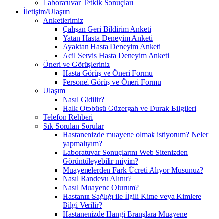
Laboratuvar Tetkik Sonuçları
İletişim/Ulaşım
Anketlerimiz
Çalışan Geri Bildirim Anketi
Yatan Hasta Deneyim Anketi
Ayaktan Hasta Deneyim Anketi
Acil Servis Hasta Deneyim Anketi
Öneri ve Görüşleriniz
Hasta Görüş ve Öneri Formu
Personel Görüş ve Öneri Formu
Ulaşım
Nasıl Gidilir?
Halk Otobüsü Güzergah ve Durak Bilgileri
Telefon Rehberi
Sık Sorulan Sorular
Hastanenizde muayene olmak istiyorum? Neler
yapmalıyım?
Laboratuvar Sonuçlarını Web Sitenizden
Görüntüleyebilir miyim?
Muayenelerden Fark Ücreti Alıyor Musunuz?
Nasıl Randevu Alınır?
Nasıl Muayene Olurum?
Hastanın Sağlığı ile İlgili Kime veya Kimlere
Bilgi Verilir?
Hastanenizde Hangi Branşlara Muayene