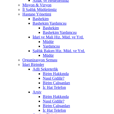
Amaç ve Hedeflerimiz
Misyon & Vizyon
İl Sağlık Müdürümüz
Hastane Yönetimi
Başhekim
Başhekim Yardımcısı
Başhekim
Başhekim Yardımcısı
İdari ve Mali Hiz. Müd. ve Yrd.
Müdür
Yardımcısı
Sağlık Bakım Hiz. Müd. ve Yrd.
Müdür
Organizasyon Şeması
İdari Birimler
Adli Sekreterlik
Birim Hakkında
Nasıl Gidilir?
Birim Çalışanları
İç Hat Telefon
Arşiv
Birim Hakkında
Nasıl Gidilir?
Birim Çalışanları
İç Hat Telefon