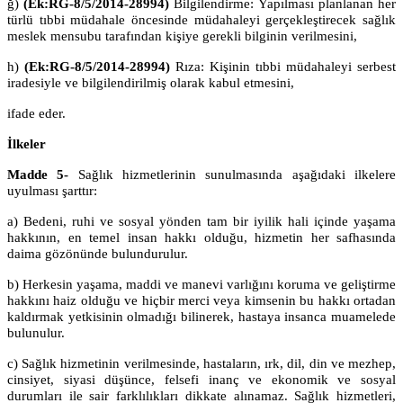
ğ)
(Ek:RG-8/5/2014-28994)
Bilgilendirme: Yapılması planlanan her
türlü tıbbi müdahale öncesinde müdahaleyi gerçekleştirecek sağlık
meslek mensubu tarafından kişiye gerekli bilginin verilmesini,
h)
(Ek:RG-8/5/2014-28994)
Rıza: Kişinin tıbbi müdahaleyi serbest
iradesiyle ve bilgilendirilmiş olarak kabul etmesini,
ifade eder.
İlkeler
Madde 5-
Sağlık hizmetlerinin sunulmasında aşağıdaki ilkelere
uyulması şarttır:
a) Bedeni, ruhi ve sosyal yönden tam bir iyilik hali içinde yaşama
hakkının, en temel insan hakkı olduğu, hizmetin her safhasında
daima gözönünde bulundurulur.
b) Herkesin yaşama, maddi ve manevi varlığını koruma ve geliştirme
hakkını haiz olduğu ve hiçbir merci veya kimsenin bu hakkı ortadan
kaldırmak yetkisinin olmadığı bilinerek, hastaya insanca muamelede
bulunulur.
c) Sağlık hizmetinin verilmesinde, hastaların, ırk, dil, din ve mezhep,
cinsiyet, siyasi düşünce, felsefi inanç ve ekonomik ve sosyal
durumları ile sair farklılıkları dikkate alınamaz. Sağlık hizmetleri,