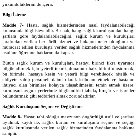
yükümlülüklerini de içerir.
Bilgi İsteme
Madde 7-
Hasta, sağlık hizmetlerinden nasıl faydalanabileceği
konusunda bilgi isteyebilir. Bu hak, hangi sağlık kuruluşundan hangi
şartlara göre faydalanılabileceğini, sağlık kurum ve kuruluşları
tarafından verilen her türlü hizmet ve imkanın neler olduğunu ve
müracaat edilen kuruluşta verilen sağlık hizmetlerinden faydalanma
usulüne öğrenme haklarını da kapsar.
Bütün sağlık kurum ve kuruluşları, hastayı birinci fıkra uyarınca
bilgilendirmek için yeterli teknik donanımı haiz birimi oluşturmak;
bu birimde, hastaya kesin ve yeterli bilgi verebilecek nitelik ve
ehliyete sahip personeli daimi olarak istihdam etmek ve hastanın
ihtiyacı olan birimlere kolayca ulaşabilmesini temin etmek üzere,
kuruluşun uygun yerlerinde bilgilendirici tabela, broşür ve işaretler
bulundurmak gibi tedbirleri almak zorundadırlar.
Sağlık Kuruluşunu Seçme ve Değiştirme
Madde 8-
Hasta; tabi olduğu mevzuatın öngördüğü usül ve şartlara
uyulmak kaydı ile, sağlık kurum ve kuruluşunu seçme ve seçtiği
sağlık kuruluşunda verilen sağlık hizmetinden faydalanma hakkına
sahiptir.