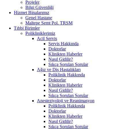
Projeler
Bilgi Güvenliği
Hizmet Binalarımız
Genel Hastane
Maltepe Semt Pol. TRSM
Tıbbi Birimler
Polikliniklerimiz
Acil Servis
Servis Hakkında
Doktorlar
Klinikten Haberler
Nasıl Gidilir?
Sıkça Sorulan Sorular
Ağız ve Diş Hastalıkları
Poliklinik Hakkında
Doktorlar
Klinikten Haberler
Nasıl Gidilir?
Sıkça Sorulan Sorular
Anesteziyoloji ve Reanimasyon
Poliklinik Hakkında
Doktorlar
Klinikten Haberler
Nasıl Gidilir?
Sıkça Sorulan Sorular