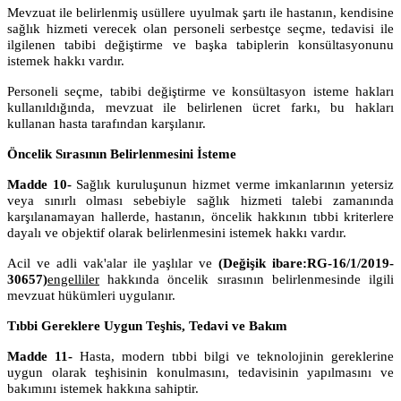
Mevzuat ile belirlenmiş usüllere uyulmak şartı ile hastanın, kendisine
sağlık hizmeti verecek olan personeli serbestçe seçme, tedavisi ile
ilgilenen tabibi değiştirme ve başka tabiplerin konsültasyonunu
istemek hakkı vardır.
Personeli seçme, tabibi değiştirme ve konsültasyon isteme hakları
kullanıldığında, mevzuat ile belirlenen ücret farkı, bu hakları
kullanan hasta tarafından karşılanır.
Öncelik Sırasının Belirlenmesini İsteme
Madde 10-
Sağlık kuruluşunun hizmet verme imkanlarının yetersiz
veya sınırlı olması sebebiyle sağlık hizmeti talebi zamanında
karşılanamayan hallerde, hastanın, öncelik hakkının tıbbi kriterlere
dayalı ve objektif olarak belirlenmesini istemek hakkı vardır.
Acil ve adli vak'alar ile yaşlılar ve
(Değişik ibare:RG-16/1/2019-
30657)
engelliler
hakkında öncelik sırasının belirlenmesinde ilgili
mevzuat hükümleri uygulanır.
Tıbbi Gereklere Uygun Teşhis, Tedavi ve Bakım
Madde 11-
Hasta, modern tıbbi bilgi ve teknolojinin gereklerine
uygun olarak teşhisinin konulmasını, tedavisinin yapılmasını ve
bakımını istemek hakkına sahiptir.