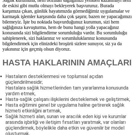
Sağlık kurumuna, hem bozulan sağlığımızı yeniden kazanmayı hem
de eskisi gibi mutlu olmayı bekleyerek başvururuz. Burada
karşımıza çıkan, günlük hayatımızda görmediğimiz uygulamalar ve
karmaşık işlemler karşısında daha çok şaşırır, bazen ne yapacağımızı
bilemeyiz. İşte bu noktada başvurduğunuz kurumun, sizi hem
sağlığınıza kavuşturma, hem de bunu hangi yolla yapacağınız
konusunda sizi bilgilendirme sorumluluğu vardır. Bu sorumluluğu
sahiplenerek, sizi haklarınız ve sorumluluklarınız konusunda
bilgilendirmek için elinizdeki broşürü sizlere sunuyor, siz ya da
yakınınız için geçmiş olsun diyoruz.
HASTA HAKLARININ AMAÇLARI
Hastaların desteklenmesi ve toplumsal açıdan
güçlendirilmesidir;
Hastalara sağlık hizmetlerinden tam yararlanma konusunda
yardım etmek,
Hasta-sağlık çalışanı ilişkilerini desteklemek ve geliştirmek,
Hasta eğitimini genel bir uygulama haline getirerek sağlık
hizmeti etkinliğini artırmak,
Sağlık hizmeti alan, sunan ve aracılık eden kişi ve kurumlar
arasında işbirliği ve iletişim fırsatları yaratmak, var olanları
güçlendirmek, böylelikle daha etkin ve güvenilir bir model
oluşturmak,