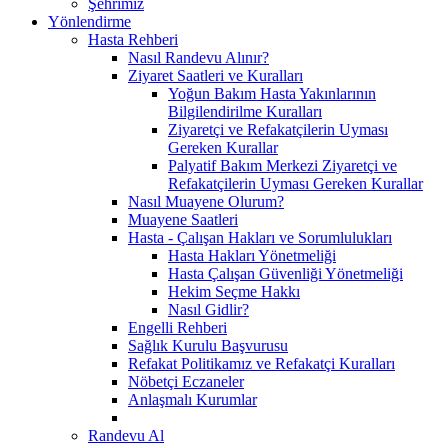
Şehrimiz
Yönlendirme
Hasta Rehberi
Nasıl Randevu Alınır?
Ziyaret Saatleri ve Kuralları
Yoğun Bakım Hasta Yakınlarının
Bilgilendirilme Kuralları
Ziyaretçi ve Refakatçilerin Uyması
Gereken Kurallar
Palyatif Bakım Merkezi Ziyaretçi ve
Refakatçilerin Uyması Gereken Kurallar
Nasıl Muayene Olurum?
Muayene Saatleri
Hasta - Çalışan Hakları ve Sorumlulukları
Hasta Hakları Yönetmeliği
Hasta Çalışan Güvenliği Yönetmeliği
Hekim Seçme Hakkı
Nasıl Gidlir?
Engelli Rehberi
Sağlık Kurulu Başvurusu
Refakat Politikamız ve Refakatçi Kuralları
Nöbetçi Eczaneler
Anlaşmalı Kurumlar
Randevu Al