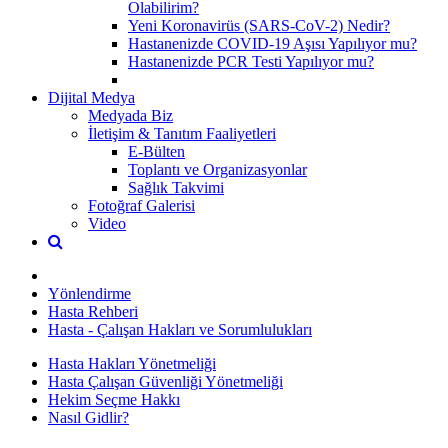
Olabilirim?
Yeni Koronavirüs (SARS-CoV-2) Nedir?
Hastanenizde COVID-19 Aşısı Yapılıyor mu?
Hastanenizde PCR Testi Yapılıyor mu?
Dijital Medya
Medyada Biz
İletişim & Tanıtım Faaliyetleri
E-Bülten
Toplantı ve Organizasyonlar
Sağlık Takvimi
Fotoğraf Galerisi
Video
Yönlendirme
Hasta Rehberi
Hasta - Çalışan Hakları ve Sorumlulukları
Hasta Hakları Yönetmeliği
Hasta Çalışan Güvenliği Yönetmeliği
Hekim Seçme Hakkı
Nasıl Gidlir?