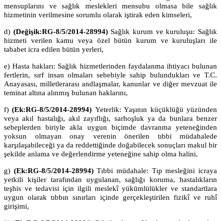
mensuplarını ve sağlık meslekleri mensubu olmasa bile sağlık
hizmetinin verilmesine sorumlu olarak iştirak eden kimseleri,
d)
(Değişik:RG-8/5/2014-28994)
Sağlık kurum ve kuruluşu: Sağlık
hizmeti verilen kamu veya özel bütün kurum ve kuruluşları ile
tababet icra edilen bütün yerleri,
e) Hasta hakları: Sağlık hizmetlerinden faydalanma ihtiyacı bulunan
fertlerin, sırf insan olmaları sebebiyle sahip bulundukları ve T.C.
Anayasası, milletlerarası andlaşmalar, kanunlar ve diğer mevzuat ile
teminat altına alınmış bulunan haklarını,
f)
(Ek:RG-8/5/2014-28994)
Yeterlik: Yaşının küçüklüğü yüzünden
veya akıl hastalığı, akıl zayıflığı, sarhoşluk ya da bunlara benzer
sebeplerden biriyle akla uygun biçimde davranma yeteneğinden
yoksun olmayan onay verenin önerilen tıbbi müdahalede
karşılaşabileceği ya da reddettiğinde doğabilecek sonuçları makul bir
şekilde anlama ve değerlendirme yeteneğine sahip olma halini,
g)
(Ek:RG-8/5/2014-28994)
Tıbbi müdahale: Tıp mesleğini icraya
yetkili kişiler tarafından uygulanan, sağlığı koruma, hastalıkların
teşhis ve tedavisi için ilgili meslekî yükümlülükler ve standartlara
uygun olarak tıbbın sınırları içinde gerçekleştirilen fizikî ve ruhî
girişimi,