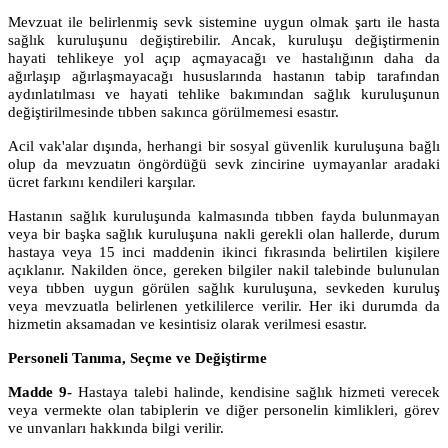
Mevzuat ile belirlenmiş sevk sistemine uygun olmak şartı ile hasta
sağlık kuruluşunu değiştirebilir. Ancak, kuruluşu değiştirmenin
hayati tehlikeye yol açıp açmayacağı ve hastalığının daha da
ağırlaşıp ağırlaşmayacağı hususlarında hastanın tabip tarafından
aydınlatılması ve hayati tehlike bakımından sağlık kuruluşunun
değiştirilmesinde tıbben sakınca görülmemesi esastır.
Acil vak'alar dışında, herhangi bir sosyal güvenlik kuruluşuna bağlı
olup da mevzuatın öngördüğü sevk zincirine uymayanlar aradaki
ücret farkını kendileri karşılar.
Hastanın sağlık kuruluşunda kalmasında tıbben fayda bulunmayan
veya bir başka sağlık kuruluşuna nakli gerekli olan hallerde, durum
hastaya veya 15 inci maddenin ikinci fıkrasında belirtilen kişilere
açıklanır. Nakilden önce, gereken bilgiler nakil talebinde bulunulan
veya tıbben uygun görülen sağlık kuruluşuna, sevkeden kuruluş
veya mevzuatla belirlenen yetkililerce verilir. Her iki durumda da
hizmetin aksamadan ve kesintisiz olarak verilmesi esastır.
Personeli Tanıma, Seçme ve Değiştirme
Madde 9-
Hastaya talebi halinde, kendisine sağlık hizmeti verecek
veya vermekte olan tabiplerin ve diğer personelin kimlikleri, görev
ve unvanları hakkında bilgi verilir.