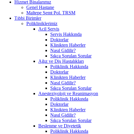
Hizmet Binalarımız
Genel Hastane
Maltepe Semt Pol. TRSM
Tıbbi Birimler
Polikliniklerimiz
Acil Servis
Servis Hakkında
Doktorlar
Klinikten Haberler
Nasıl Gidilir?
Sıkça Sorulan Sorular
Ağız ve Diş Hastalıkları
Poliklinik Hakkında
Doktorlar
Klinikten Haberler
Nasıl Gidilir?
Sıkça Sorulan Sorular
Anesteziyoloji ve Reanimasyon
Poliklinik Hakkında
Doktorlar
Klinikten Haberler
Nasıl Gidilir?
Sıkça Sorulan Sorular
Beslenme ve Diyetetik
Poliklinik Hakkında