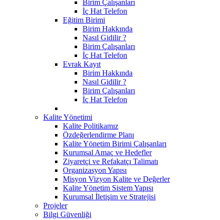
Birim Çalışanları
İç Hat Telefon
Eğitim Birimi
Birim Hakkında
Nasıl Gidilir ?
Birim Çalışanları
İç Hat Telefon
Evrak Kayıt
Birim Hakkında
Nasıl Gidilir ?
Birim Çalışanları
İç Hat Telefon
Kalite Yönetimi
Kalite Politikamız
Özdeğerlendirme Planı
Kalite Yönetim Birimi Çalışanları
Kurumsal Amaç ve Hedefler
Ziyaretçi ve Refakatçı Talimatı
Organizasyon Yapısı
Misyon Vizyon Kalite ve Değerler
Kalite Yönetim Sistem Yapısı
Kurumsal İletişim ve Stratejisi
Projeler
Bilgi Güvenliği