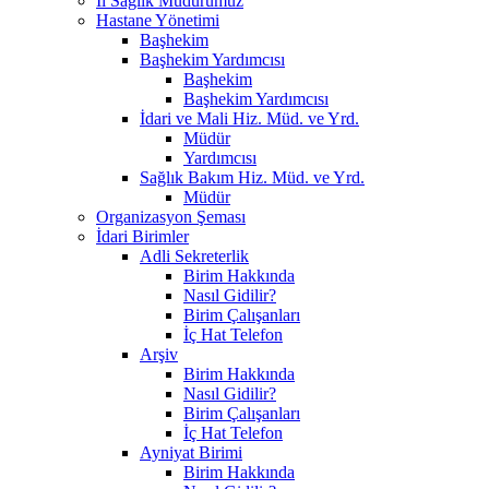
İl Sağlık Müdürümüz
Hastane Yönetimi
Başhekim
Başhekim Yardımcısı
Başhekim
Başhekim Yardımcısı
İdari ve Mali Hiz. Müd. ve Yrd.
Müdür
Yardımcısı
Sağlık Bakım Hiz. Müd. ve Yrd.
Müdür
Organizasyon Şeması
İdari Birimler
Adli Sekreterlik
Birim Hakkında
Nasıl Gidilir?
Birim Çalışanları
İç Hat Telefon
Arşiv
Birim Hakkında
Nasıl Gidilir?
Birim Çalışanları
İç Hat Telefon
Ayniyat Birimi
Birim Hakkında