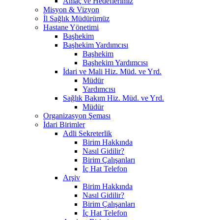
Amaç ve Hedeflerimiz
Misyon & Vizyon
İl Sağlık Müdürümüz
Hastane Yönetimi
Başhekim
Başhekim Yardımcısı
Başhekim
Başhekim Yardımcısı
İdari ve Mali Hiz. Müd. ve Yrd.
Müdür
Yardımcısı
Sağlık Bakım Hiz. Müd. ve Yrd.
Müdür
Organizasyon Şeması
İdari Birimler
Adli Sekreterlik
Birim Hakkında
Nasıl Gidilir?
Birim Çalışanları
İç Hat Telefon
Arşiv
Birim Hakkında
Nasıl Gidilir?
Birim Çalışanları
İç Hat Telefon