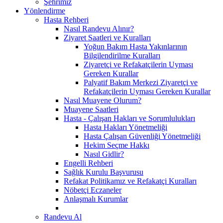
Şehrimiz
Yönlendirme
Hasta Rehberi
Nasıl Randevu Alınır?
Ziyaret Saatleri ve Kuralları
Yoğun Bakım Hasta Yakınlarının
Bilgilendirilme Kuralları
Ziyaretçi ve Refakatçilerin Uyması
Gereken Kurallar
Palyatif Bakım Merkezi Ziyaretçi ve
Refakatçilerin Uyması Gereken Kurallar
Nasıl Muayene Olurum?
Muayene Saatleri
Hasta - Çalışan Hakları ve Sorumlulukları
Hasta Hakları Yönetmeliği
Hasta Çalışan Güvenliği Yönetmeliği
Hekim Seçme Hakkı
Nasıl Gidlir?
Engelli Rehberi
Sağlık Kurulu Başvurusu
Refakat Politikamız ve Refakatçi Kuralları
Nöbetçi Eczaneler
Anlaşmalı Kurumlar
Randevu Al