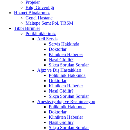
Projeler
Bilgi Güvenliği
Hizmet Binalarımız
Genel Hastane
Maltepe Semt Pol. TRSM
Tıbbi Birimler
Polikliniklerimiz
Acil Servis
Servis Hakkında
Doktorlar
Klinikten Haberler
Nasıl Gidilir?
Sıkça Sorulan Sorular
Ağız ve Diş Hastalıkları
Poliklinik Hakkında
Doktorlar
Klinikten Haberler
Nasıl Gidilir?
Sıkça Sorulan Sorular
Anesteziyoloji ve Reanimasyon
Poliklinik Hakkında
Doktorlar
Klinikten Haberler
Nasıl Gidilir?
Sıkça Sorulan Sorular