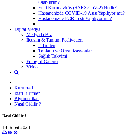
Olabilirim?
Yeni Koronavirüs (SARS-CoV-2) Nedir?
Hastanenizde COVID-19 Aşısı Yapılıyor mu?
Hastanenizde PCR Testi Yapılıyor mu?
Dijital Medya
Medyada Biz
İletişim & Tanıtım Faaliyetleri
E-Bülten
Toplantı ve Organizasyonlar
Sağlık Takvimi
Fotoğraf Galerisi
Video
Kurumsal
İdari Birimler
Biyomedikal
Nasıl Gidilir ?
Nasıl Gidilir ?
14 Şubat 2023