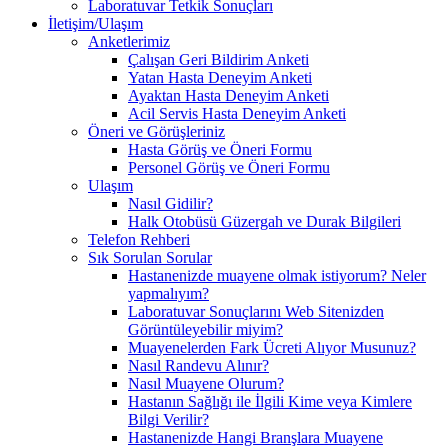
Laboratuvar Tetkik Sonuçları
İletişim/Ulaşım
Anketlerimiz
Çalışan Geri Bildirim Anketi
Yatan Hasta Deneyim Anketi
Ayaktan Hasta Deneyim Anketi
Acil Servis Hasta Deneyim Anketi
Öneri ve Görüşleriniz
Hasta Görüş ve Öneri Formu
Personel Görüş ve Öneri Formu
Ulaşım
Nasıl Gidilir?
Halk Otobüsü Güzergah ve Durak Bilgileri
Telefon Rehberi
Sık Sorulan Sorular
Hastanenizde muayene olmak istiyorum? Neler
yapmalıyım?
Laboratuvar Sonuçlarını Web Sitenizden
Görüntüleyebilir miyim?
Muayenelerden Fark Ücreti Alıyor Musunuz?
Nasıl Randevu Alınır?
Nasıl Muayene Olurum?
Hastanın Sağlığı ile İlgili Kime veya Kimlere
Bilgi Verilir?
Hastanenizde Hangi Branşlara Muayene