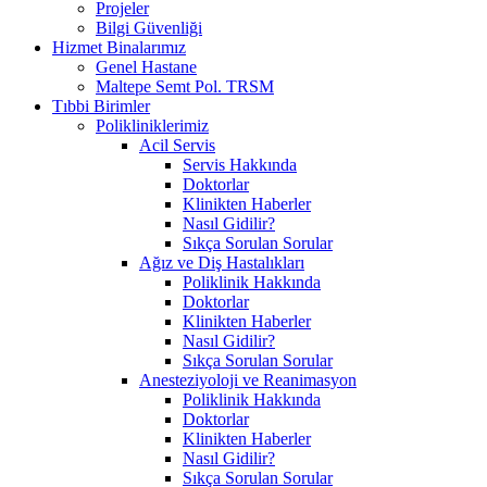
Projeler
Bilgi Güvenliği
Hizmet Binalarımız
Genel Hastane
Maltepe Semt Pol. TRSM
Tıbbi Birimler
Polikliniklerimiz
Acil Servis
Servis Hakkında
Doktorlar
Klinikten Haberler
Nasıl Gidilir?
Sıkça Sorulan Sorular
Ağız ve Diş Hastalıkları
Poliklinik Hakkında
Doktorlar
Klinikten Haberler
Nasıl Gidilir?
Sıkça Sorulan Sorular
Anesteziyoloji ve Reanimasyon
Poliklinik Hakkında
Doktorlar
Klinikten Haberler
Nasıl Gidilir?
Sıkça Sorulan Sorular