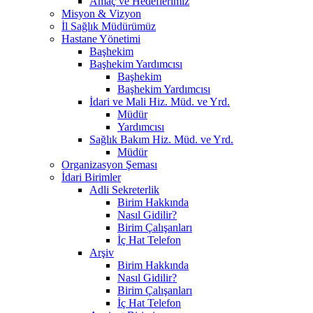
Amaç ve Hedeflerimiz
Misyon & Vizyon
İl Sağlık Müdürümüz
Hastane Yönetimi
Başhekim
Başhekim Yardımcısı
Başhekim
Başhekim Yardımcısı
İdari ve Mali Hiz. Müd. ve Yrd.
Müdür
Yardımcısı
Sağlık Bakım Hiz. Müd. ve Yrd.
Müdür
Organizasyon Şeması
İdari Birimler
Adli Sekreterlik
Birim Hakkında
Nasıl Gidilir?
Birim Çalışanları
İç Hat Telefon
Arşiv
Birim Hakkında
Nasıl Gidilir?
Birim Çalışanları
İç Hat Telefon