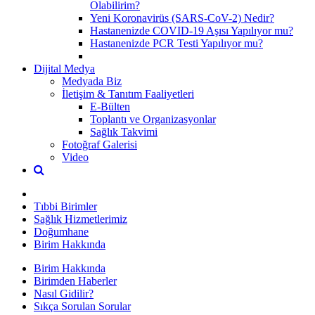
Olabilirim?
Yeni Koronavirüs (SARS-CoV-2) Nedir?
Hastanenizde COVID-19 Aşısı Yapılıyor mu?
Hastanenizde PCR Testi Yapılıyor mu?
Dijital Medya
Medyada Biz
İletişim & Tanıtım Faaliyetleri
E-Bülten
Toplantı ve Organizasyonlar
Sağlık Takvimi
Fotoğraf Galerisi
Video
Tıbbi Birimler
Sağlık Hizmetlerimiz
Doğumhane
Birim Hakkında
Birim Hakkında
Birimden Haberler
Nasıl Gidilir?
Sıkça Sorulan Sorular