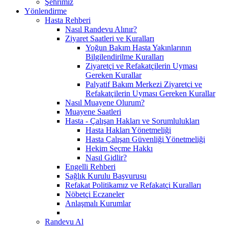
Şehrimiz
Yönlendirme
Hasta Rehberi
Nasıl Randevu Alınır?
Ziyaret Saatleri ve Kuralları
Yoğun Bakım Hasta Yakınlarının
Bilgilendirilme Kuralları
Ziyaretçi ve Refakatçilerin Uyması
Gereken Kurallar
Palyatif Bakım Merkezi Ziyaretçi ve
Refakatçilerin Uyması Gereken Kurallar
Nasıl Muayene Olurum?
Muayene Saatleri
Hasta - Çalışan Hakları ve Sorumlulukları
Hasta Hakları Yönetmeliği
Hasta Çalışan Güvenliği Yönetmeliği
Hekim Seçme Hakkı
Nasıl Gidlir?
Engelli Rehberi
Sağlık Kurulu Başvurusu
Refakat Politikamız ve Refakatçi Kuralları
Nöbetçi Eczaneler
Anlaşmalı Kurumlar
Randevu Al