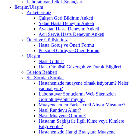
Laboratuvar Tetkik Sonuçları
İletişim/Ulaşım
Anketlerimiz
Çalışan Geri Bildirim Anketi
Yatan Hasta Deneyim Anketi
Ayaktan Hasta Deneyim Anketi
Acil Servis Hasta Deneyim Anketi
Öneri ve Görüşleriniz
Hasta Görüş ve Öneri Formu
Personel Görüş ve Öneri Formu
Ulaşım
Nasıl Gidilir?
Halk Otobüsü Güzergah ve Durak Bilgileri
Telefon Rehberi
Sık Sorulan Sorular
Hastanenizde muayene olmak istiyorum? Neler
yapmalıyım?
Laboratuvar Sonuçlarını Web Sitenizden
Görüntüleyebilir miyim?
Muayenelerden Fark Ücreti Alıyor Musunuz?
Nasıl Randevu Alınır?
Nasıl Muayene Olurum?
Hastanın Sağlığı ile İlgili Kime veya Kimlere
Bilgi Verilir?
Hastanenizde Hangi Branşlara Muayene