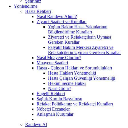
Şehrimiz
Yönlendirme
Hasta Rehberi
Nasıl Randevu Alınır?
Ziyaret Saatleri ve Kuralları
Yoğun Bakım Hasta Yakınlarının
Bilgilendirilme Kuralları
Ziyaretçi ve Refakatçilerin Uyması
Gereken Kurallar
Palyatif Bakım Merkezi Ziyaretçi ve
Refakatçilerin Uyması Gereken Kurallar
Nasıl Muayene Olurum?
Muayene Saatleri
Hasta - Çalışan Hakları ve Sorumlulukları
Hasta Hakları Yönetmeliği
Hasta Çalışan Güvenliği Yönetmeliği
Hekim Seçme Hakkı
Nasıl Gidlir?
Engelli Rehberi
Sağlık Kurulu Başvurusu
Refakat Politikamız ve Refakatçi Kuralları
Nöbetçi Eczaneler
Anlaşmalı Kurumlar
Randevu Al