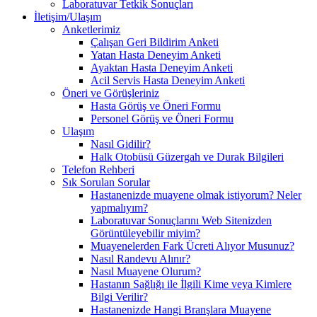
Laboratuvar Tetkik Sonuçları
İletişim/Ulaşım
Anketlerimiz
Çalışan Geri Bildirim Anketi
Yatan Hasta Deneyim Anketi
Ayaktan Hasta Deneyim Anketi
Acil Servis Hasta Deneyim Anketi
Öneri ve Görüşleriniz
Hasta Görüş ve Öneri Formu
Personel Görüş ve Öneri Formu
Ulaşım
Nasıl Gidilir?
Halk Otobüsü Güzergah ve Durak Bilgileri
Telefon Rehberi
Sık Sorulan Sorular
Hastanenizde muayene olmak istiyorum? Neler
yapmalıyım?
Laboratuvar Sonuçlarını Web Sitenizden
Görüntüleyebilir miyim?
Muayenelerden Fark Ücreti Alıyor Musunuz?
Nasıl Randevu Alınır?
Nasıl Muayene Olurum?
Hastanın Sağlığı ile İlgili Kime veya Kimlere
Bilgi Verilir?
Hastanenizde Hangi Branşlara Muayene