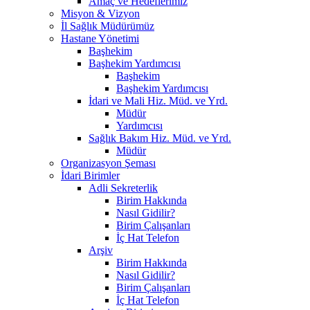
Amaç ve Hedeflerimiz
Misyon & Vizyon
İl Sağlık Müdürümüz
Hastane Yönetimi
Başhekim
Başhekim Yardımcısı
Başhekim
Başhekim Yardımcısı
İdari ve Mali Hiz. Müd. ve Yrd.
Müdür
Yardımcısı
Sağlık Bakım Hiz. Müd. ve Yrd.
Müdür
Organizasyon Şeması
İdari Birimler
Adli Sekreterlik
Birim Hakkında
Nasıl Gidilir?
Birim Çalışanları
İç Hat Telefon
Arşiv
Birim Hakkında
Nasıl Gidilir?
Birim Çalışanları
İç Hat Telefon