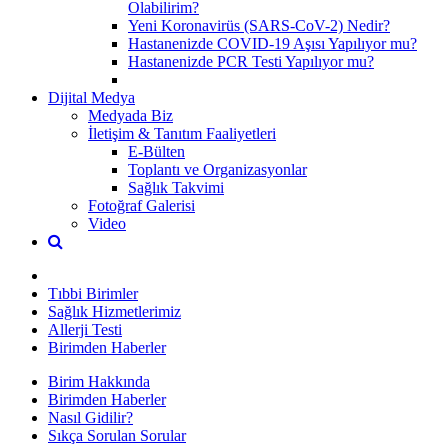
Olabilirim?
Yeni Koronavirüs (SARS-CoV-2) Nedir?
Hastanenizde COVID-19 Aşısı Yapılıyor mu?
Hastanenizde PCR Testi Yapılıyor mu?
Dijital Medya
Medyada Biz
İletişim & Tanıtım Faaliyetleri
E-Bülten
Toplantı ve Organizasyonlar
Sağlık Takvimi
Fotoğraf Galerisi
Video
Tıbbi Birimler
Sağlık Hizmetlerimiz
Allerji Testi
Birimden Haberler
Birim Hakkında
Birimden Haberler
Nasıl Gidilir?
Sıkça Sorulan Sorular