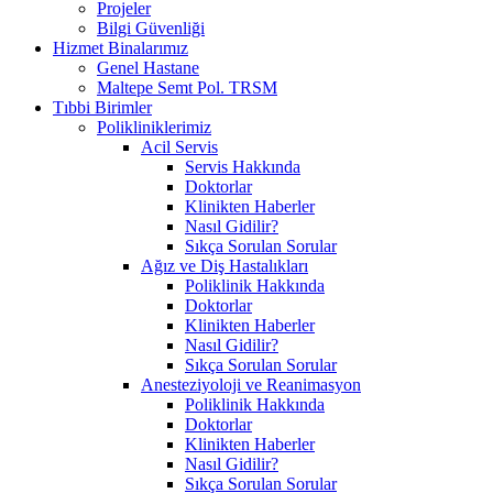
Projeler
Bilgi Güvenliği
Hizmet Binalarımız
Genel Hastane
Maltepe Semt Pol. TRSM
Tıbbi Birimler
Polikliniklerimiz
Acil Servis
Servis Hakkında
Doktorlar
Klinikten Haberler
Nasıl Gidilir?
Sıkça Sorulan Sorular
Ağız ve Diş Hastalıkları
Poliklinik Hakkında
Doktorlar
Klinikten Haberler
Nasıl Gidilir?
Sıkça Sorulan Sorular
Anesteziyoloji ve Reanimasyon
Poliklinik Hakkında
Doktorlar
Klinikten Haberler
Nasıl Gidilir?
Sıkça Sorulan Sorular