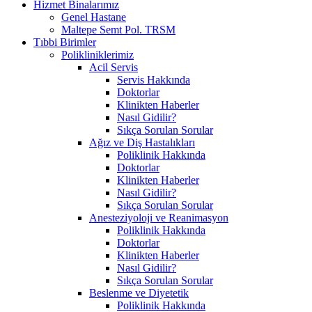
Hizmet Binalarımız
Genel Hastane
Maltepe Semt Pol. TRSM
Tıbbi Birimler
Polikliniklerimiz
Acil Servis
Servis Hakkında
Doktorlar
Klinikten Haberler
Nasıl Gidilir?
Sıkça Sorulan Sorular
Ağız ve Diş Hastalıkları
Poliklinik Hakkında
Doktorlar
Klinikten Haberler
Nasıl Gidilir?
Sıkça Sorulan Sorular
Anesteziyoloji ve Reanimasyon
Poliklinik Hakkında
Doktorlar
Klinikten Haberler
Nasıl Gidilir?
Sıkça Sorulan Sorular
Beslenme ve Diyetetik
Poliklinik Hakkında