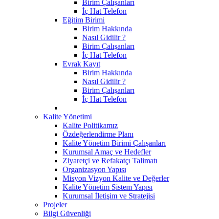
Birim Çalışanları
İç Hat Telefon
Eğitim Birimi
Birim Hakkında
Nasıl Gidilir ?
Birim Çalışanları
İç Hat Telefon
Evrak Kayıt
Birim Hakkında
Nasıl Gidilir ?
Birim Çalışanları
İç Hat Telefon
Kalite Yönetimi
Kalite Politikamız
Özdeğerlendirme Planı
Kalite Yönetim Birimi Çalışanları
Kurumsal Amaç ve Hedefler
Ziyaretçi ve Refakatçı Talimatı
Organizasyon Yapısı
Misyon Vizyon Kalite ve Değerler
Kalite Yönetim Sistem Yapısı
Kurumsal İletişim ve Stratejisi
Projeler
Bilgi Güvenliği