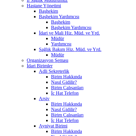
İl Sağlık Müdürümüz
Hastane Yönetimi
Başhekim
Başhekim Yardımcısı
Başhekim
Başhekim Yardımcısı
İdari ve Mali Hiz. Müd. ve Yrd.
Müdür
Yardımcısı
Sağlık Bakım Hiz. Müd. ve Yrd.
Müdür
Organizasyon Şeması
İdari Birimler
Adli Sekreterlik
Birim Hakkında
Nasıl Gidilir?
Birim Çalışanları
İç Hat Telefon
Arşiv
Birim Hakkında
Nasıl Gidilir?
Birim Çalışanları
İç Hat Telefon
Ayniyat Birimi
Birim Hakkında