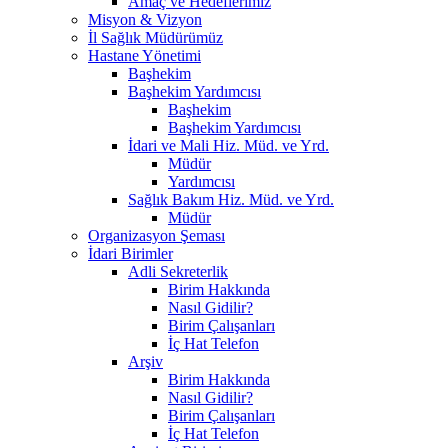
Amaç ve Hedeflerimiz
Misyon & Vizyon
İl Sağlık Müdürümüz
Hastane Yönetimi
Başhekim
Başhekim Yardımcısı
Başhekim
Başhekim Yardımcısı
İdari ve Mali Hiz. Müd. ve Yrd.
Müdür
Yardımcısı
Sağlık Bakım Hiz. Müd. ve Yrd.
Müdür
Organizasyon Şeması
İdari Birimler
Adli Sekreterlik
Birim Hakkında
Nasıl Gidilir?
Birim Çalışanları
İç Hat Telefon
Arşiv
Birim Hakkında
Nasıl Gidilir?
Birim Çalışanları
İç Hat Telefon