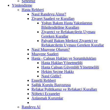
Şehrimiz
Yönlendirme
Hasta Rehberi
Nasıl Randevu Alınır?
Ziyaret Saatleri ve Kuralları
Yoğun Bakım Hasta Yakınlarının
Bilgilendirilme Kuralları
Ziyaretçi ve Refakatçilerin Uyması
Gereken Kurallar
Palyatif Bakım Merkezi Ziyaretçi ve
Refakatçilerin Uyması Gereken Kurallar
Nasıl Muayene Olurum?
Muayene Saatleri
Hasta - Çalışan Hakları ve Sorumlulukları
Hasta Hakları Yönetmeliği
Hasta Çalışan Güvenliği Yönetmeliği
Hekim Seçme Hakkı
Nasıl Gidlir?
Engelli Rehberi
Sağlık Kurulu Başvurusu
Refakat Politikamız ve Refakatçi Kuralları
Nöbetçi Eczaneler
Anlaşmalı Kurumlar
Randevu Al