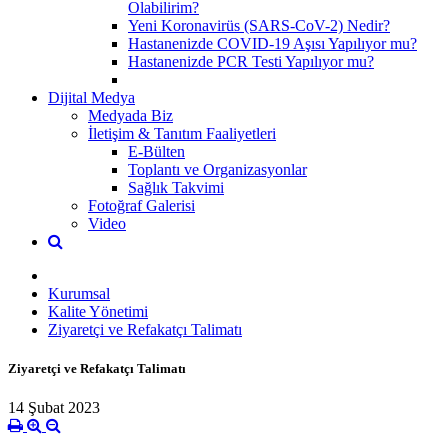
Olabilirim?
Yeni Koronavirüs (SARS-CoV-2) Nedir?
Hastanenizde COVID-19 Aşısı Yapılıyor mu?
Hastanenizde PCR Testi Yapılıyor mu?
Dijital Medya
Medyada Biz
İletişim & Tanıtım Faaliyetleri
E-Bülten
Toplantı ve Organizasyonlar
Sağlık Takvimi
Fotoğraf Galerisi
Video
Kurumsal
Kalite Yönetimi
Ziyaretçi ve Refakatçı Talimatı
Ziyaretçi ve Refakatçı Talimatı
14 Şubat 2023