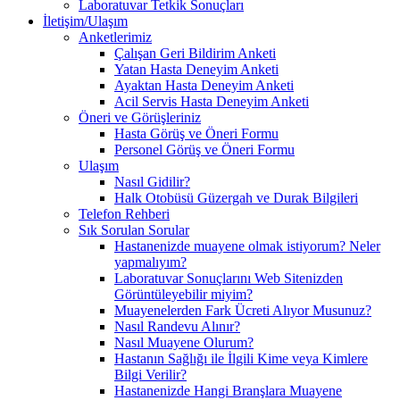
Laboratuvar Tetkik Sonuçları
İletişim/Ulaşım
Anketlerimiz
Çalışan Geri Bildirim Anketi
Yatan Hasta Deneyim Anketi
Ayaktan Hasta Deneyim Anketi
Acil Servis Hasta Deneyim Anketi
Öneri ve Görüşleriniz
Hasta Görüş ve Öneri Formu
Personel Görüş ve Öneri Formu
Ulaşım
Nasıl Gidilir?
Halk Otobüsü Güzergah ve Durak Bilgileri
Telefon Rehberi
Sık Sorulan Sorular
Hastanenizde muayene olmak istiyorum? Neler
yapmalıyım?
Laboratuvar Sonuçlarını Web Sitenizden
Görüntüleyebilir miyim?
Muayenelerden Fark Ücreti Alıyor Musunuz?
Nasıl Randevu Alınır?
Nasıl Muayene Olurum?
Hastanın Sağlığı ile İlgili Kime veya Kimlere
Bilgi Verilir?
Hastanenizde Hangi Branşlara Muayene