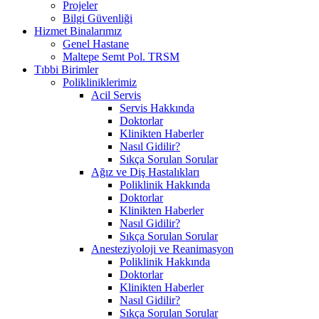
Projeler
Bilgi Güvenliği
Hizmet Binalarımız
Genel Hastane
Maltepe Semt Pol. TRSM
Tıbbi Birimler
Polikliniklerimiz
Acil Servis
Servis Hakkında
Doktorlar
Klinikten Haberler
Nasıl Gidilir?
Sıkça Sorulan Sorular
Ağız ve Diş Hastalıkları
Poliklinik Hakkında
Doktorlar
Klinikten Haberler
Nasıl Gidilir?
Sıkça Sorulan Sorular
Anesteziyoloji ve Reanimasyon
Poliklinik Hakkında
Doktorlar
Klinikten Haberler
Nasıl Gidilir?
Sıkça Sorulan Sorular