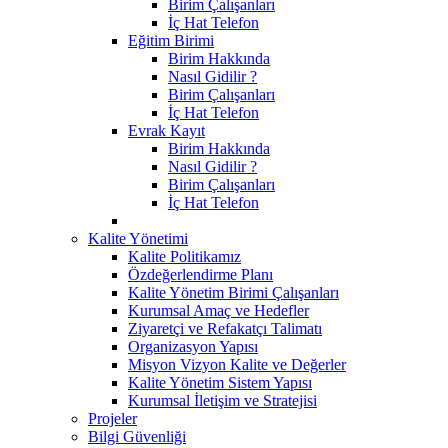
Birim Çalışanları
İç Hat Telefon
Eğitim Birimi
Birim Hakkında
Nasıl Gidilir ?
Birim Çalışanları
İç Hat Telefon
Evrak Kayıt
Birim Hakkında
Nasıl Gidilir ?
Birim Çalışanları
İç Hat Telefon
Kalite Yönetimi
Kalite Politikamız
Özdeğerlendirme Planı
Kalite Yönetim Birimi Çalışanları
Kurumsal Amaç ve Hedefler
Ziyaretçi ve Refakatçı Talimatı
Organizasyon Yapısı
Misyon Vizyon Kalite ve Değerler
Kalite Yönetim Sistem Yapısı
Kurumsal İletişim ve Stratejisi
Projeler
Bilgi Güvenliği