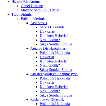
Hizmet Binalarımız
Genel Hastane
Maltepe Semt Pol. TRSM
Tıbbi Birimler
Polikliniklerimiz
Acil Servis
Servis Hakkında
Doktorlar
Klinikten Haberler
Nasıl Gidilir?
Sıkça Sorulan Sorular
Ağız ve Diş Hastalıkları
Poliklinik Hakkında
Doktorlar
Klinikten Haberler
Nasıl Gidilir?
Sıkça Sorulan Sorular
Anesteziyoloji ve Reanimasyon
Poliklinik Hakkında
Doktorlar
Klinikten Haberler
Nasıl Gidilir?
Sıkça Sorulan Sorular
Beslenme ve Diyetetik
Poliklinik Hakkında