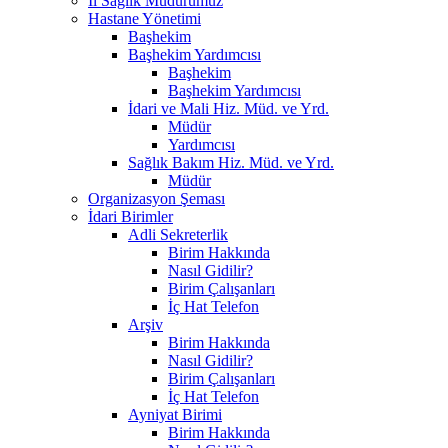
İl Sağlık Müdürümüz
Hastane Yönetimi
Başhekim
Başhekim Yardımcısı
Başhekim
Başhekim Yardımcısı
İdari ve Mali Hiz. Müd. ve Yrd.
Müdür
Yardımcısı
Sağlık Bakım Hiz. Müd. ve Yrd.
Müdür
Organizasyon Şeması
İdari Birimler
Adli Sekreterlik
Birim Hakkında
Nasıl Gidilir?
Birim Çalışanları
İç Hat Telefon
Arşiv
Birim Hakkında
Nasıl Gidilir?
Birim Çalışanları
İç Hat Telefon
Ayniyat Birimi
Birim Hakkında