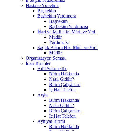
İl Sağlık Müdürümüz
Hastane Yönetimi
Başhekim
Başhekim Yardımcısı
Başhekim
Başhekim Yardımcısı
İdari ve Mali Hiz. Müd. ve Yrd.
Müdür
Yardımcısı
Sağlık Bakım Hiz. Müd. ve Yrd.
Müdür
Organizasyon Şeması
İdari Birimler
Adli Sekreterlik
Birim Hakkında
Nasıl Gidilir?
Birim Çalışanları
İç Hat Telefon
Arşiv
Birim Hakkında
Nasıl Gidilir?
Birim Çalışanları
İç Hat Telefon
Ayniyat Birimi
Birim Hakkında