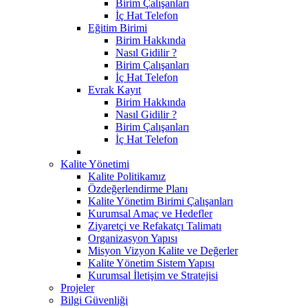
Birim Çalışanları
İç Hat Telefon
Eğitim Birimi
Birim Hakkında
Nasıl Gidilir ?
Birim Çalışanları
İç Hat Telefon
Evrak Kayıt
Birim Hakkında
Nasıl Gidilir ?
Birim Çalışanları
İç Hat Telefon
Kalite Yönetimi
Kalite Politikamız
Özdeğerlendirme Planı
Kalite Yönetim Birimi Çalışanları
Kurumsal Amaç ve Hedefler
Ziyaretçi ve Refakatçı Talimatı
Organizasyon Yapısı
Misyon Vizyon Kalite ve Değerler
Kalite Yönetim Sistem Yapısı
Kurumsal İletişim ve Stratejisi
Projeler
Bilgi Güvenliği