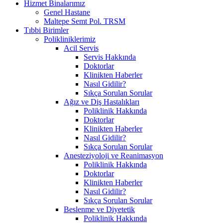
Hizmet Binalarımız
Genel Hastane
Maltepe Semt Pol. TRSM
Tıbbi Birimler
Polikliniklerimiz
Acil Servis
Servis Hakkında
Doktorlar
Klinikten Haberler
Nasıl Gidilir?
Sıkça Sorulan Sorular
Ağız ve Diş Hastalıkları
Poliklinik Hakkında
Doktorlar
Klinikten Haberler
Nasıl Gidilir?
Sıkça Sorulan Sorular
Anesteziyoloji ve Reanimasyon
Poliklinik Hakkında
Doktorlar
Klinikten Haberler
Nasıl Gidilir?
Sıkça Sorulan Sorular
Beslenme ve Diyetetik
Poliklinik Hakkında