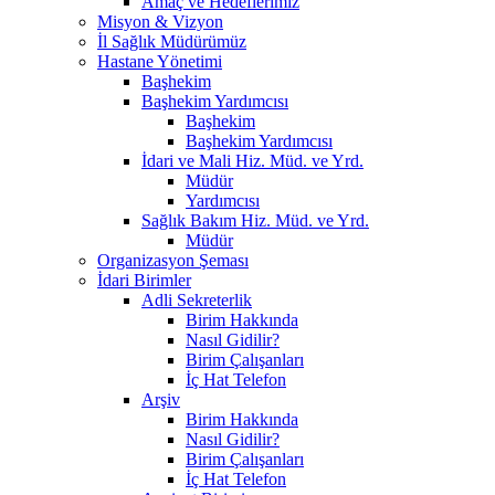
Amaç ve Hedeflerimiz
Misyon & Vizyon
İl Sağlık Müdürümüz
Hastane Yönetimi
Başhekim
Başhekim Yardımcısı
Başhekim
Başhekim Yardımcısı
İdari ve Mali Hiz. Müd. ve Yrd.
Müdür
Yardımcısı
Sağlık Bakım Hiz. Müd. ve Yrd.
Müdür
Organizasyon Şeması
İdari Birimler
Adli Sekreterlik
Birim Hakkında
Nasıl Gidilir?
Birim Çalışanları
İç Hat Telefon
Arşiv
Birim Hakkında
Nasıl Gidilir?
Birim Çalışanları
İç Hat Telefon