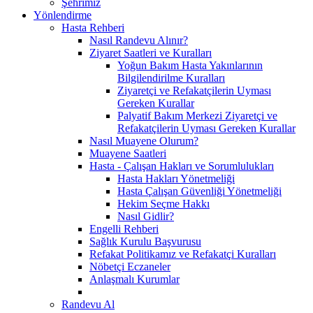
Şehrimiz
Yönlendirme
Hasta Rehberi
Nasıl Randevu Alınır?
Ziyaret Saatleri ve Kuralları
Yoğun Bakım Hasta Yakınlarının
Bilgilendirilme Kuralları
Ziyaretçi ve Refakatçilerin Uyması
Gereken Kurallar
Palyatif Bakım Merkezi Ziyaretçi ve
Refakatçilerin Uyması Gereken Kurallar
Nasıl Muayene Olurum?
Muayene Saatleri
Hasta - Çalışan Hakları ve Sorumlulukları
Hasta Hakları Yönetmeliği
Hasta Çalışan Güvenliği Yönetmeliği
Hekim Seçme Hakkı
Nasıl Gidlir?
Engelli Rehberi
Sağlık Kurulu Başvurusu
Refakat Politikamız ve Refakatçi Kuralları
Nöbetçi Eczaneler
Anlaşmalı Kurumlar
Randevu Al