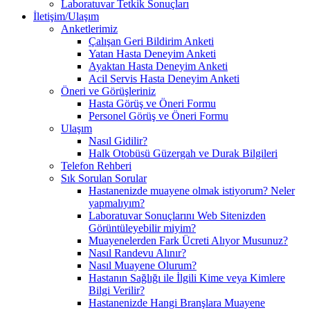
Laboratuvar Tetkik Sonuçları
İletişim/Ulaşım
Anketlerimiz
Çalışan Geri Bildirim Anketi
Yatan Hasta Deneyim Anketi
Ayaktan Hasta Deneyim Anketi
Acil Servis Hasta Deneyim Anketi
Öneri ve Görüşleriniz
Hasta Görüş ve Öneri Formu
Personel Görüş ve Öneri Formu
Ulaşım
Nasıl Gidilir?
Halk Otobüsü Güzergah ve Durak Bilgileri
Telefon Rehberi
Sık Sorulan Sorular
Hastanenizde muayene olmak istiyorum? Neler
yapmalıyım?
Laboratuvar Sonuçlarını Web Sitenizden
Görüntüleyebilir miyim?
Muayenelerden Fark Ücreti Alıyor Musunuz?
Nasıl Randevu Alınır?
Nasıl Muayene Olurum?
Hastanın Sağlığı ile İlgili Kime veya Kimlere
Bilgi Verilir?
Hastanenizde Hangi Branşlara Muayene