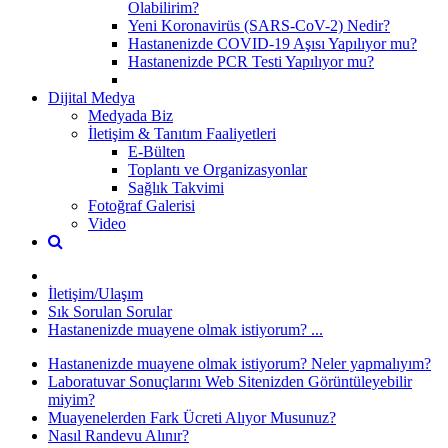
Olabilirim?
Yeni Koronavirüs (SARS-CoV-2) Nedir?
Hastanenizde COVID-19 Aşısı Yapılıyor mu?
Hastanenizde PCR Testi Yapılıyor mu?
Dijital Medya
Medyada Biz
İletişim & Tanıtım Faaliyetleri
E-Bülten
Toplantı ve Organizasyonlar
Sağlık Takvimi
Fotoğraf Galerisi
Video
İletişim/Ulaşım
Sık Sorulan Sorular
Hastanenizde muayene olmak istiyorum? ...
Hastanenizde muayene olmak istiyorum? Neler yapmalıyım?
Laboratuvar Sonuçlarını Web Sitenizden Görüntüleyebilir
miyim?
Muayenelerden Fark Ücreti Alıyor Musunuz?
Nasıl Randevu Alınır?