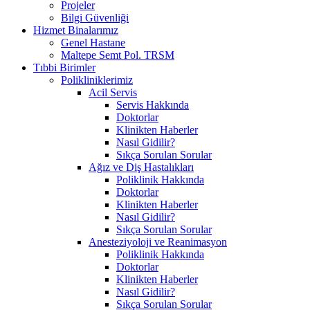
Projeler
Bilgi Güvenliği
Hizmet Binalarımız
Genel Hastane
Maltepe Semt Pol. TRSM
Tıbbi Birimler
Polikliniklerimiz
Acil Servis
Servis Hakkında
Doktorlar
Klinikten Haberler
Nasıl Gidilir?
Sıkça Sorulan Sorular
Ağız ve Diş Hastalıkları
Poliklinik Hakkında
Doktorlar
Klinikten Haberler
Nasıl Gidilir?
Sıkça Sorulan Sorular
Anesteziyoloji ve Reanimasyon
Poliklinik Hakkında
Doktorlar
Klinikten Haberler
Nasıl Gidilir?
Sıkça Sorulan Sorular