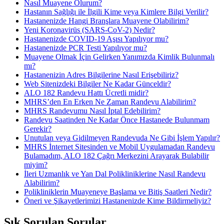
Nasıl Muayene Olurum?
Hastanın Sağlığı ile İlgili Kime veya Kimlere Bilgi Verilir?
Hastanenizde Hangi Branşlara Muayene Olabilirim?
Yeni Koronavirüs (SARS-CoV-2) Nedir?
Hastanenizde COVID-19 Aşısı Yapılıyor mu?
Hastanenizde PCR Testi Yapılıyor mu?
Muayene Olmak İçin Gelirken Yanımızda Kimlik Bulunmalı
mı?
Hastanenizin Adres Bilgilerine Nasıl Erişebiliriz?
Web Sitenizdeki Bilgiler Ne Kadar Günceldir?
ALO 182 Randevu Hattı Ücretli midir?
MHRS’den En Erken Ne Zaman Randevu Alabilirim?
MHRS Randevumu Nasıl İptal Edebilirim?
Randevu Saatinden Ne Kadar Önce Hastanede Bulunmam
Gerekir?
Unutulan veya Gidilmeyen Randevuda Ne Gibi İşlem Yapılır?
MHRS İnternet Sitesinden ve Mobil Uygulamadan Randevu
Bulamadım, ALO 182 Çağrı Merkezini Arayarak Bulabilir
miyim?
İleri Uzmanlık ve Yan Dal Polikliniklerine Nasıl Randevu
Alabilirim?
Polikliniklerin Muayeneye Başlama ve Bitiş Saatleri Nedir?
Öneri ve Şikayetlerimizi Hastanenizde Kime Bildirmeliyiz?
Sık Sorulan Sorular