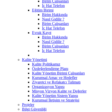
Birim Çalışanları
İç Hat Telefon
Eğitim Birimi
Birim Hakkında
Nasıl Gidilir ?
Birim Çalışanları
İç Hat Telefon
Evrak Kayıt
Birim Hakkında
Nasıl Gidilir ?
Birim Çalışanları
İç Hat Telefon
Kalite Yönetimi
Kalite Politikamız
Özdeğerlendirme Planı
Kalite Yönetim Birimi Çalışanları
Kurumsal Amaç ve Hedefler
Ziyaretçi ve Refakatçı Talimatı
Organizasyon Yapısı
Misyon Vizyon Kalite ve Değerler
Kalite Yönetim Sistem Yapısı
Kurumsal İletişim ve Stratejisi
Projeler
Bilgi Güvenliği