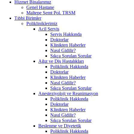
Hizmet Binalarımız
Genel Hastane
Maltepe Semt Pol. TRSM
Tıbbi Birimler
Polikliniklerimiz
Acil Servis
Servis Hakkında
Doktorlar
Klinikten Haberler
Nasıl Gidilir?
Sıkça Sorulan Sorular
Ağız ve Diş Hastalıkları
Poliklinik Hakkında
Doktorlar
Klinikten Haberler
Nasıl Gidilir?
Sıkça Sorulan Sorular
Anesteziyoloji ve Reanimasyon
Poliklinik Hakkında
Doktorlar
Klinikten Haberler
Nasıl Gidilir?
Sıkça Sorulan Sorular
Beslenme ve Diyetetik
Poliklinik Hakkında