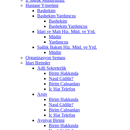
İl Sağlık Müdürümüz
Hastane Yönetimi
Başhekim
Başhekim Yardımcısı
Başhekim
Başhekim Yardımcısı
İdari ve Mali Hiz. Müd. ve Yrd.
Müdür
Yardımcısı
Sağlık Bakım Hiz. Müd. ve Yrd.
Müdür
Organizasyon Şeması
İdari Birimler
Adli Sekreterlik
Birim Hakkında
Nasıl Gidilir?
Birim Çalışanları
İç Hat Telefon
Arşiv
Birim Hakkında
Nasıl Gidilir?
Birim Çalışanları
İç Hat Telefon
Ayniyat Birimi
Birim Hakkında