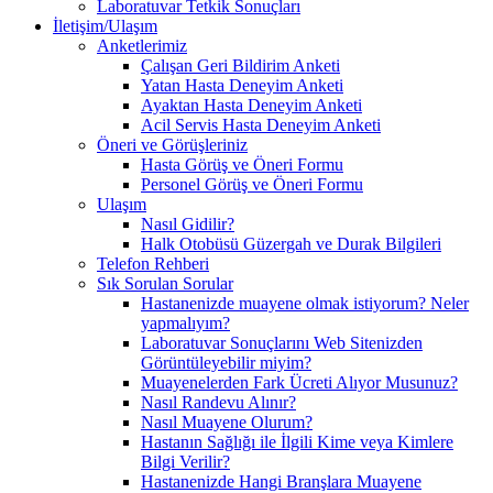
Laboratuvar Tetkik Sonuçları
İletişim/Ulaşım
Anketlerimiz
Çalışan Geri Bildirim Anketi
Yatan Hasta Deneyim Anketi
Ayaktan Hasta Deneyim Anketi
Acil Servis Hasta Deneyim Anketi
Öneri ve Görüşleriniz
Hasta Görüş ve Öneri Formu
Personel Görüş ve Öneri Formu
Ulaşım
Nasıl Gidilir?
Halk Otobüsü Güzergah ve Durak Bilgileri
Telefon Rehberi
Sık Sorulan Sorular
Hastanenizde muayene olmak istiyorum? Neler
yapmalıyım?
Laboratuvar Sonuçlarını Web Sitenizden
Görüntüleyebilir miyim?
Muayenelerden Fark Ücreti Alıyor Musunuz?
Nasıl Randevu Alınır?
Nasıl Muayene Olurum?
Hastanın Sağlığı ile İlgili Kime veya Kimlere
Bilgi Verilir?
Hastanenizde Hangi Branşlara Muayene