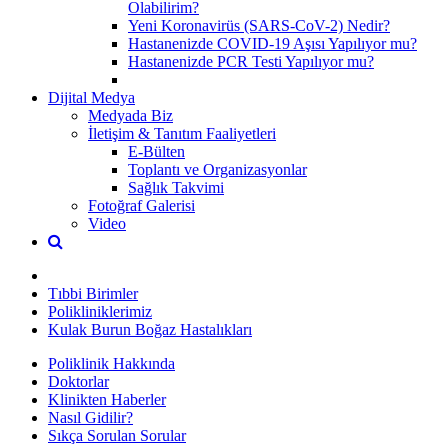
Olabilirim?
Yeni Koronavirüs (SARS-CoV-2) Nedir?
Hastanenizde COVID-19 Aşısı Yapılıyor mu?
Hastanenizde PCR Testi Yapılıyor mu?
Dijital Medya
Medyada Biz
İletişim & Tanıtım Faaliyetleri
E-Bülten
Toplantı ve Organizasyonlar
Sağlık Takvimi
Fotoğraf Galerisi
Video
Tıbbi Birimler
Polikliniklerimiz
Kulak Burun Boğaz Hastalıkları
Poliklinik Hakkında
Doktorlar
Klinikten Haberler
Nasıl Gidilir?
Sıkça Sorulan Sorular