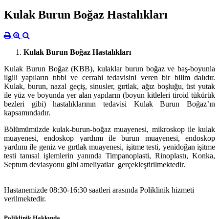
Kulak Burun Boğaz Hastalıkları
Kulak Burun Boğaz Hastalıkları
Kulak Burun Boğaz (KBB), kulaklar burun boğaz ve baş-boyunla
ilgili yapıların tıbbi ve cerrahi tedavisini veren bir bilim dalıdır.
Kulak, burun, nazal geçiş, sinusler, gırtlak, ağız boşluğu, üst yutak
ile yüz ve boyunda yer alan yapıların (boyun kitleleri tiroid tükürük
bezleri gibi) hastalıklarının tedavisi Kulak Burun Boğaz’ın
kapsamındadır.
Bölümümüzde kulak-burun-boğaz muayenesi, mikroskop ile kulak
muayenesi, endoskop yardımı ile burun muayenesi, endoskop
yardımı ile geniz ve gırtlak muayenesi, işitme testi, yenidoğan işitme
testi tanısal işlemlerin yanında Timpanoplasti, Rinoplastı, Konka,
Septum deviasyonu gibi ameliyatlar gerçekleştirilmektedir.
Hastanemizde 08:30-16:30 saatleri arasında Poliklinik hizmeti
verilmektedir.
Poliklinik Hakkında