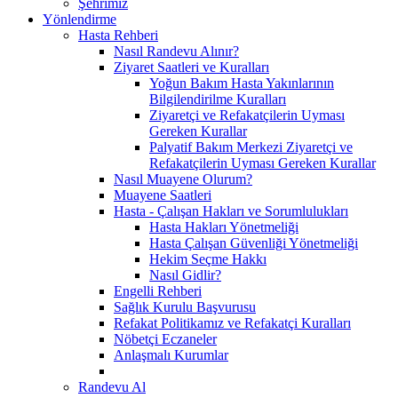
Şehrimiz
Yönlendirme
Hasta Rehberi
Nasıl Randevu Alınır?
Ziyaret Saatleri ve Kuralları
Yoğun Bakım Hasta Yakınlarının
Bilgilendirilme Kuralları
Ziyaretçi ve Refakatçilerin Uyması
Gereken Kurallar
Palyatif Bakım Merkezi Ziyaretçi ve
Refakatçilerin Uyması Gereken Kurallar
Nasıl Muayene Olurum?
Muayene Saatleri
Hasta - Çalışan Hakları ve Sorumlulukları
Hasta Hakları Yönetmeliği
Hasta Çalışan Güvenliği Yönetmeliği
Hekim Seçme Hakkı
Nasıl Gidlir?
Engelli Rehberi
Sağlık Kurulu Başvurusu
Refakat Politikamız ve Refakatçi Kuralları
Nöbetçi Eczaneler
Anlaşmalı Kurumlar
Randevu Al