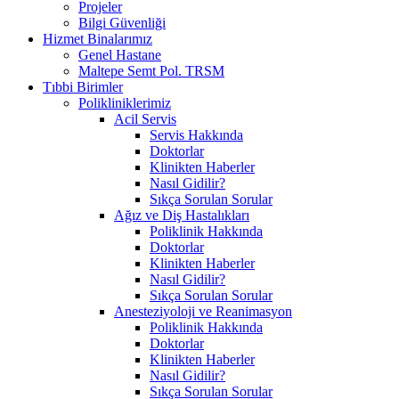
Projeler
Bilgi Güvenliği
Hizmet Binalarımız
Genel Hastane
Maltepe Semt Pol. TRSM
Tıbbi Birimler
Polikliniklerimiz
Acil Servis
Servis Hakkında
Doktorlar
Klinikten Haberler
Nasıl Gidilir?
Sıkça Sorulan Sorular
Ağız ve Diş Hastalıkları
Poliklinik Hakkında
Doktorlar
Klinikten Haberler
Nasıl Gidilir?
Sıkça Sorulan Sorular
Anesteziyoloji ve Reanimasyon
Poliklinik Hakkında
Doktorlar
Klinikten Haberler
Nasıl Gidilir?
Sıkça Sorulan Sorular