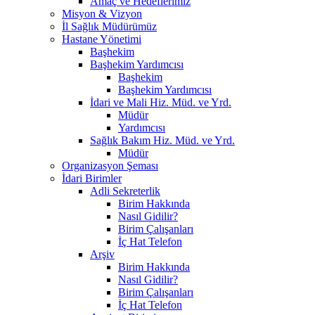
Amaç ve Hedeflerimiz
Misyon & Vizyon
İl Sağlık Müdürümüz
Hastane Yönetimi
Başhekim
Başhekim Yardımcısı
Başhekim
Başhekim Yardımcısı
İdari ve Mali Hiz. Müd. ve Yrd.
Müdür
Yardımcısı
Sağlık Bakım Hiz. Müd. ve Yrd.
Müdür
Organizasyon Şeması
İdari Birimler
Adli Sekreterlik
Birim Hakkında
Nasıl Gidilir?
Birim Çalışanları
İç Hat Telefon
Arşiv
Birim Hakkında
Nasıl Gidilir?
Birim Çalışanları
İç Hat Telefon