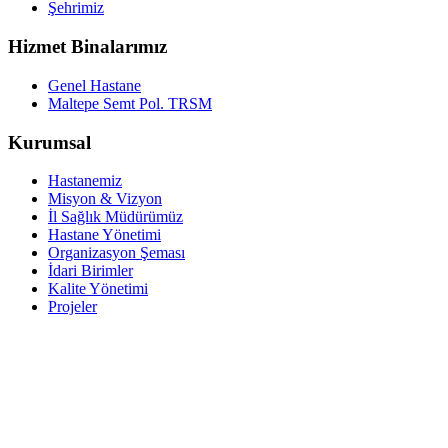
Şehrimiz
Hizmet Binalarımız
Genel Hastane
Maltepe Semt Pol. TRSM
Kurumsal
Hastanemiz
Misyon & Vizyon
İl Sağlık Müdürümüz
Hastane Yönetimi
Organizasyon Şeması
İdari Birimler
Kalite Yönetimi
Projeler